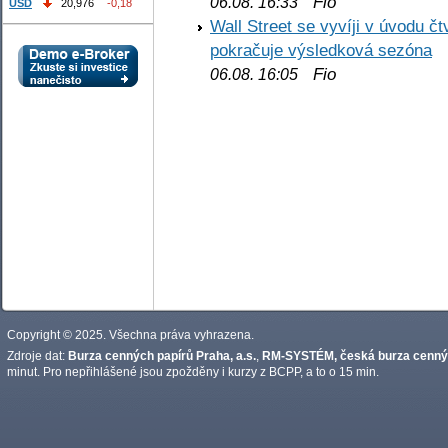
Fio
06.08. 16:33
USD
20,976
-0,18
Wall Street se vyvíji v úvodu 
pokračuje výsledková sezóna
Fio
06.08. 16:05
Copyright © 2025. Všechna práva vyhrazena.
Zdroje dat:
Burza cenných papírů Praha, a.s.
,
RM-SYSTÉM, česká burza cennýc
minut. Pro nepřihlášené jsou zpožděny i kurzy z BCPP, a to o 15 min.