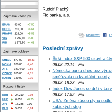
Rudolf Plachý
Fio banka, a.s.
Zajímavé vzestupy
EMAN
43,00
+7,50
DETEL
710,00
+6,61
PRAPM
228,00
+5,56
Diskutovat
F
VIG
1 797,00
+5,09
RBI
1 575,50
+4,61
Poslední zprávy
Zajímavé poklesy
Širší index S&P 500 uzavírá čt
SHELL
877,00
-10,33
Fio
06.08. 22:14
NOKIA
200,00
-4,40
ATS
3 504,00
-2,56
Německá burza dnes bez výrazn
CZGCE
955,00
-2,15
směřovala na kvartální reporty
KARIN
140,00
-2,10
Fio
06.08. 18:23
Kurzovní lístek
Index Dow Jones se drží v čer
Fio
06.08. 17:52
EUR
24,210
-0,08
HUF
6,655
+0,35
USA: Změna zásob plynu podle E
JPY
13,288
0,00
kubických stop
PLN
5,632
-0,24