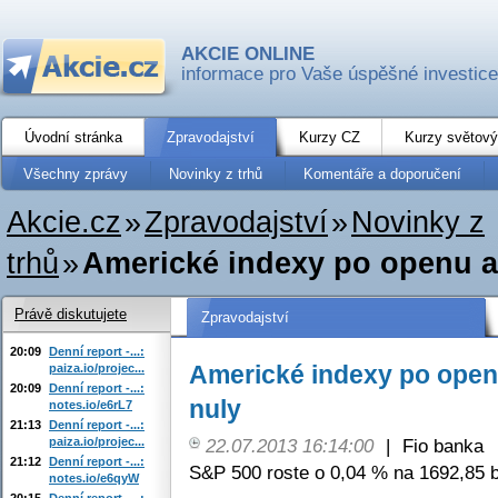
AKCIE ONLINE
informace pro Vaše úspěšné investice
Úvodní stránka
Zpravodajství
Kurzy CZ
Kurzy světový
Všechny zprávy
Novinky z trhů
Komentáře a doporučení
Akcie.cz
»
Zpravodajství
»
Novinky z
trhů
»
Americké indexy po openu a 
Právě diskutujete
Zpravodajství
20:09
Denní report -...:
Americké indexy po open
paiza.io/projec...
20:09
Denní report -...:
nuly
notes.io/e6rL7
21:13
Denní report -...:
paiza.io/projec...
22.07.2013 16:14:00
|
Fio banka
21:12
Denní report -...:
S&P 500 roste o 0,04 % na 1692,85 b
notes.io/e6qyW
20:15
Denní report -...: