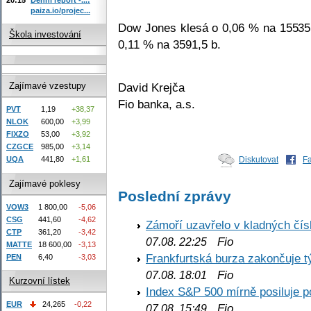
paiza.io/projec...
Dow Jones klesá o 0,06 % na 15535
Škola investování
0,11 % na 3591,5 b.
David Krejča
Zajímavé vzestupy
Fio banka, a.s.
PVT
1,19
+38,37
NLOK
600,00
+3,99
FIXZO
53,00
+3,92
CZGCE
985,00
+3,14
UQA
441,80
+1,61
Diskutovat
F
Zajímavé poklesy
Poslední zprávy
VOW3
1 800,00
-5,06
CSG
441,60
-4,62
Zámoří uzavřelo v kladných č
CTP
361,20
-3,42
Fio
07.08. 22:25
MATTE
18 600,00
-3,13
Frankfurtská burza zakončuje 
PEN
6,40
-3,03
Fio
07.08. 18:01
Kurzovní lístek
Index S&P 500 mírně posiluje p
EUR
24,265
-0,22
Fio
07.08. 15:49