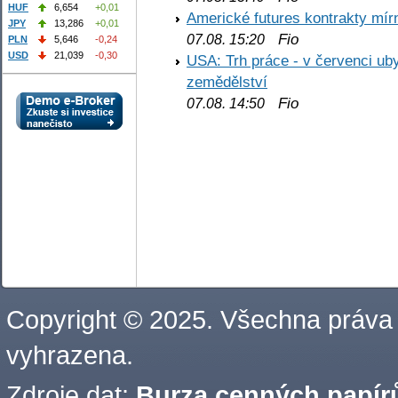
HUF
6,654
+0,01
Americké futures kontrakty mírn
JPY
13,286
+0,01
Fio
07.08. 15:20
PLN
5,646
-0,24
USD
21,039
-0,30
USA: Trh práce - v červenci ub
zemědělství
Fio
07.08. 14:50
Copyright © 2025. Všechna práva
vyhrazena.
Zdroje dat:
Burza cenných papírů