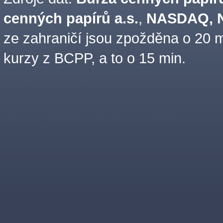
cenných papírů a.s.
,
NASDAQ, N
ze zahraničí jsou zpožděna o 20 m
kurzy z BCPP, a to o 15 min.