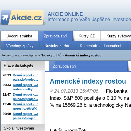
AKCIE ONLINE
informace pro Vaše úspěšné investice
Úvodní stránka
Zpravodajství
Kurzy CZ
Kurzy světový
Všechny zprávy
Novinky z trhů
Komentáře a doporučení
Akcie.cz
»
Zpravodajství
»
Novinky z trhů
»
Americké indexy rostou
Právě diskutujete
Zpravodajství
20:33
Denní report -...:
Americké indexy rostou
paiza.io/projec...
20:33
Denní report -...:
notes.io/e6iyb
24.07.2013 15:47:06
|
Fio banka
12:47
Denní report -...:
Index S&P 500 posiluje o 0,10 % na 
paiza.io/projec...
% na 15569,28 b. a technologický Na
12:46
Denní report -...:
notes.io/e6yWX
20:09
Denní report -...:
paiza.io/projec...
Škola investování
Lukáš Brodníček