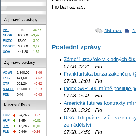
Fio banka, a.s.
Zajímavé vzestupy
PVT
1,19
+38,37
Diskutovat
F
NLOK
600,00
+3,99
FIXZO
53,00
+3,92
Poslední zprávy
CZGCE
985,00
+3,14
UQA
441,80
+1,61
Zámoří uzavřelo v kladných č
Zajímavé poklesy
Fio
07.08. 22:25
VOW3
1 800,00
-5,06
Frankfurtská burza zakončuje 
CSG
441,60
-4,62
Fio
07.08. 18:01
CTP
361,20
-3,42
Index S&P 500 mírně posiluje p
MATTE
18 600,00
-3,13
PEN
6,40
-3,03
Fio
07.08. 15:49
Americké futures kontrakty mírn
Kurzovní lístek
Fio
07.08. 15:20
EUR
24,265
-0,22
USA: Trh práce - v červenci ub
HUF
6,654
+0,01
zemědělství
JPY
13,286
+0,01
Fio
PLN
5,646
-0,24
07.08. 14:50