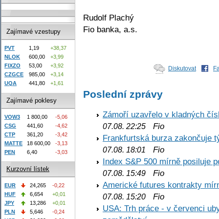
Rudolf Plachý
Fio banka, a.s.
Zajímavé vzestupy
PVT
1,19
+38,37
NLOK
600,00
+3,99
FIXZO
53,00
+3,92
Diskutovat
F
CZGCE
985,00
+3,14
UQA
441,80
+1,61
Poslední zprávy
Zajímavé poklesy
Zámoří uzavřelo v kladných č
VOW3
1 800,00
-5,06
Fio
07.08. 22:25
CSG
441,60
-4,62
CTP
361,20
-3,42
Frankfurtská burza zakončuje 
MATTE
18 600,00
-3,13
Fio
07.08. 18:01
PEN
6,40
-3,03
Index S&P 500 mírně posiluje p
Kurzovní lístek
Fio
07.08. 15:49
Americké futures kontrakty mírn
EUR
24,265
-0,22
HUF
6,654
+0,01
Fio
07.08. 15:20
JPY
13,286
+0,01
USA: Trh práce - v červenci ub
PLN
5,646
-0,24