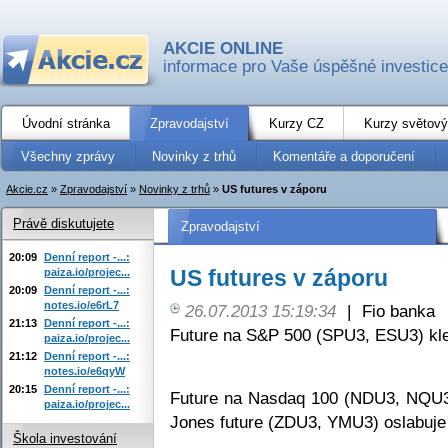
AKCIE ONLINE
informace pro Vaše úspěšné investice
Úvodní stránka
Zpravodajství
Kurzy CZ
Kurzy světový
Všechny zprávy
Novinky z trhů
Komentáře a doporučení
Akcie.cz
»
Zpravodajství
»
Novinky z trhů
»
US futures v záporu
Právě diskutujete
Zpravodajství
20:09
Denní report -...:
US futures v záporu
paiza.io/projec...
20:09
Denní report -...:
notes.io/e6rL7
26.07.2013 15:19:34
|
Fio banka
21:13
Denní report -...:
Future na S&P 500 (SPU3, ESU3) kle
paiza.io/projec...
21:12
Denní report -...:
notes.io/e6qyW
20:15
Denní report -...:
Future na Nasdaq 100 (NDU3, NQU3)
paiza.io/projec...
Jones future (ZDU3, YMU3) oslabuje
Škola investování