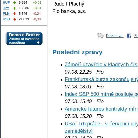
Rudolf Plachý
HUF
6,654
+0,01
JPY
13,286
+0,01
Fio banka, a.s.
PLN
5,646
-0,24
USD
21,039
-0,30
Diskutovat
F
Poslední zprávy
Zámoří uzavřelo v kladných č
Fio
07.08. 22:25
Frankfurtská burza zakončuje 
Fio
07.08. 18:01
Index S&P 500 mírně posiluje p
Fio
07.08. 15:49
Americké futures kontrakty mírn
Fio
07.08. 15:20
USA: Trh práce - v červenci ub
zemědělství