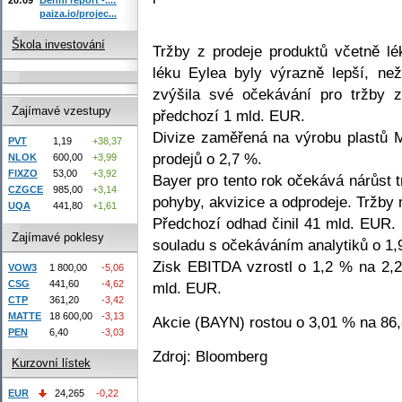
paiza.io/projec...
Škola investování
Tržby z prodeje produktů včetně lé
léku Eylea byly výrazně lepší, ne
zvýšila své očekávání pro tržby
Zajímavé vzestupy
předchozí 1 mld. EUR.
Divize zaměřená na výrobu plastů 
PVT
1,19
+38,37
prodejů o 2,7 %.
NLOK
600,00
+3,99
FIXZO
53,00
+3,92
Bayer pro tento rok očekává nárůst 
CZGCE
985,00
+3,14
pohyby, akvizice a odprodeje. Tržby
UQA
441,80
+1,61
Předchozí odhad činil 41 mld. EUR. 
Zajímavé poklesy
souladu s očekáváním analytiků o 1,
Zisk EBITDA vzrostl o 1,2 % na 2,2
VOW3
1 800,00
-5,06
CSG
441,60
-4,62
mld. EUR.
CTP
361,20
-3,42
MATTE
18 600,00
-3,13
Akcie (BAYN) rostou o 3,01 % na 86
PEN
6,40
-3,03
Zdroj: Bloomberg
Kurzovní lístek
EUR
24,265
-0,22