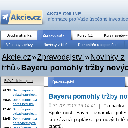
AKCIE ONLINE
informace pro Vaše úspěšné investice
Úvodní stránka
Zpravodajství
Kurzy CZ
Kurzy světový
Všechny zprávy
Novinky z trhů
Komentáře a doporučení
Akcie.cz
»
Zpravodajství
»
Novinky z
trhů
»
Bayeru pomohly tržby novýc
Právě diskutujete
Zpravodajství
20:33
Denní report -...:
Bayeru pomohly tržby no
paiza.io/projec...
20:33
Denní report -...:
notes.io/e6iyb
31.07.2013 15:14:41
|
Fio banka
12:47
Denní report -...:
Společnost Bayer oznámila potěšu
paiza.io/projec...
očekávaná poptávka po nových lécí
12:46
Denní report -...:
notes.io/e6yWX
plastů.
20:09
Denní report -...: