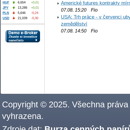
Americké futures kontrakty mírn
HUF
6,654
+0,01
JPY
13,286
+0,01
Fio
07.08. 15:20
PLN
5,646
-0,24
USA: Trh práce - v červenci ub
USD
21,039
-0,30
zemědělství
Fio
07.08. 14:50
Copyright © 2025. Všechna práva
vyhrazena.
Zdroje dat:
Burza cenných papírů