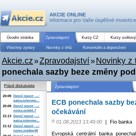
AKCIE ONLINE
informace pro Vaše úspěšné investice
Úvodní stránka
Zpravodajství
Kurzy CZ
Kurzy světový
Všechny zprávy
Novinky z trhů
Komentáře a doporučení
Akcie.cz
»
Zpravodajství
»
Novinky z 
ponechala sazby beze změny pod
Právě diskutujete
Zpravodajství
20:09
Denní report -...:
ECB ponechala sazby be
paiza.io/projec...
20:09
Denní report -...:
očekávání
notes.io/e6rL7
21:13
Denní report -...:
paiza.io/projec...
01.08.2013 13:49:00
|
Fio banka
21:12
Denní report -...:
notes.io/e6qyW
Evropská centrální banka ponecha
20:15
Denní report -...: