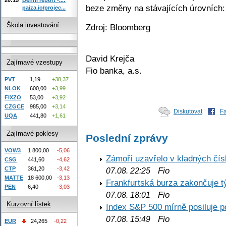
beze změny na stávajících úrovních:
paiza.io/projec...
Škola investování
Zdroj: Bloomberg
David Krejča
Zajímavé vzestupy
Fio banka, a.s.
PVT
1,19
+38,37
NLOK
600,00
+3,99
FIXZO
53,00
+3,92
CZGCE
985,00
+3,14
Diskutovat
F
UQA
441,80
+1,61
Zajímavé poklesy
Poslední zprávy
VOW3
1 800,00
-5,06
Zámoří uzavřelo v kladných č
CSG
441,60
-4,62
CTP
361,20
-3,42
Fio
07.08. 22:25
MATTE
18 600,00
-3,13
Frankfurtská burza zakončuje 
PEN
6,40
-3,03
Fio
07.08. 18:01
Kurzovní lístek
Index S&P 500 mírně posiluje p
Fio
07.08. 15:49
EUR
24,265
-0,22