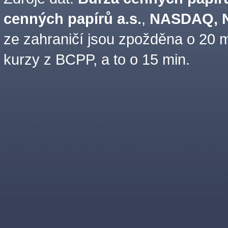
cenných papírů a.s.
,
NASDAQ, N
ze zahraničí jsou zpožděna o 20 m
kurzy z BCPP, a to o 15 min.