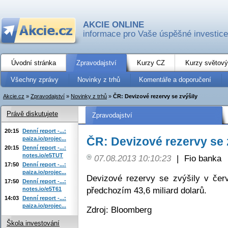
AKCIE ONLINE
informace pro Vaše úspěšné investice
Úvodní stránka
Zpravodajství
Kurzy CZ
Kurzy světový
Všechny zprávy
Novinky z trhů
Komentáře a doporučení
Akcie.cz
»
Zpravodajství
»
Novinky z trhů
»
ČR: Devizové rezervy se zvýšily
Právě diskutujete
Zpravodajství
20:15
Denní report -...:
ČR: Devizové rezervy se 
paiza.io/projec...
20:15
Denní report -...:
notes.io/e5TUT
07.08.2013 10:10:23
|
Fio banka
17:50
Denní report -...:
paiza.io/projec...
Devizové rezervy se zvýšily v červ
17:50
Denní report -...:
předchozím 43,6 miliard dolarů.
notes.io/e5T61
14:03
Denní report -...:
paiza.io/projec...
Zdroj: Bloomberg
Škola investování