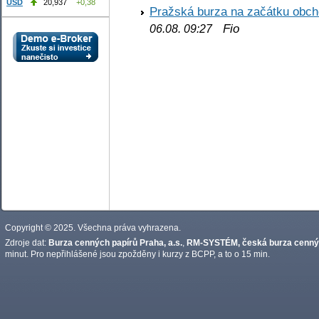
USD
20,937
+0,38
Pražská burza na začátku obch
Fio
06.08. 09:27
Copyright © 2025. Všechna práva vyhrazena.
Zdroje dat:
Burza cenných papírů Praha, a.s.
,
RM-SYSTÉM, česká burza cennýc
minut. Pro nepřihlášené jsou zpožděny i kurzy z BCPP, a to o 15 min.