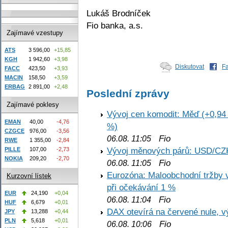
Lukáš Brodníček
Fio banka, a.s.
Zajímavé vzestupy
ATS
3 596,00
+15,85
KGH
1 942,60
+3,98
Diskutovat
F
FACC
423,50
+3,93
MACIN
158,50
+3,59
ERBAG
2 891,00
+2,48
Poslední zprávy
Zajímavé poklesy
Vývoj cen komodit: Měď (+0,94 
EMAN
40,00
-4,76
%)
CZGCE
976,00
-3,56
Fio
06.08. 11:05
RWE
1 355,00
-2,84
Vývoj měnových párů: USD/CZ
PILLE
107,00
-2,73
NOKIA
209,20
-2,70
Fio
06.08. 11:05
Eurozóna: Maloobchodní tržby 
Kurzovní lístek
při očekávání 1 %
EUR
24,190
+0,04
Fio
06.08. 11:04
HUF
6,679
+0,01
DAX otevírá na červené nule, v
JPY
13,288
+0,44
PLN
5,618
+0,01
Fio
06.08. 10:06