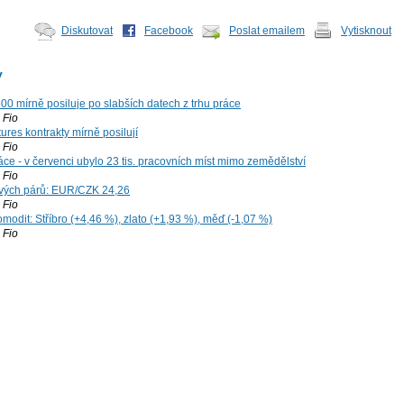
Diskutovat
Facebook
Poslat emailem
Vytisknout
y
00 mírně posiluje po slabších datech z trhu práce
Fio
ures kontrakty mírně posilují
Fio
ce - v červenci ubylo 23 tis. pracovních míst mimo zemědělství
Fio
vých párů: EUR/CZK 24,26
Fio
modit: Stříbro (+4,46 %), zlato (+1,93 %), měď (-1,07 %)
Fio