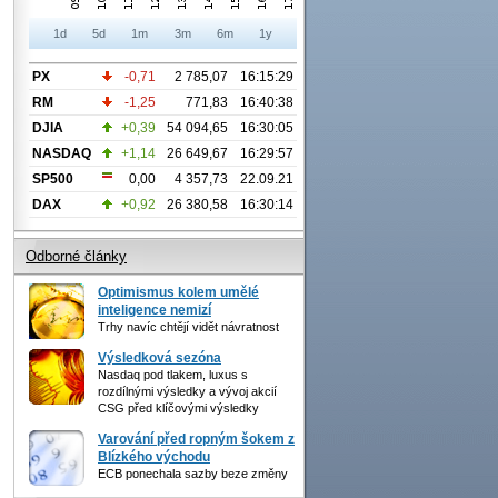
1d
5d
1m
3m
6m
1y
PX
-0,71
2 785,07
16:15:29
RM
-1,25
771,83
16:40:38
DJIA
+0,39
54 094,65
16:30:05
NASDAQ
+1,14
26 649,67
16:29:57
SP500
0,00
4 357,73
22.09.21
DAX
+0,92
26 380,58
16:30:14
Odborné články
Optimismus kolem umělé
inteligence nemizí
Trhy navíc chtějí vidět návratnost
Výsledková sezóna
Nasdaq pod tlakem, luxus s
rozdílnými výsledky a vývoj akcií
CSG před klíčovými výsledky
Varování před ropným šokem z
Blízkého východu
ECB ponechala sazby beze změny