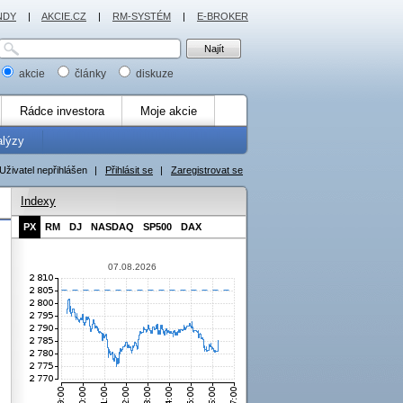
NDY
|
AKCIE.CZ
|
RM-SYSTÉM
|
E-BROKER
akcie
články
diskuze
Rádce investora
Moje akcie
alýzy
Uživatel nepřihlášen
|
Přihlásit se
|
Zaregistrovat se
Indexy
PX
RM
DJ
NASDAQ
SP500
DAX
07.08.2026