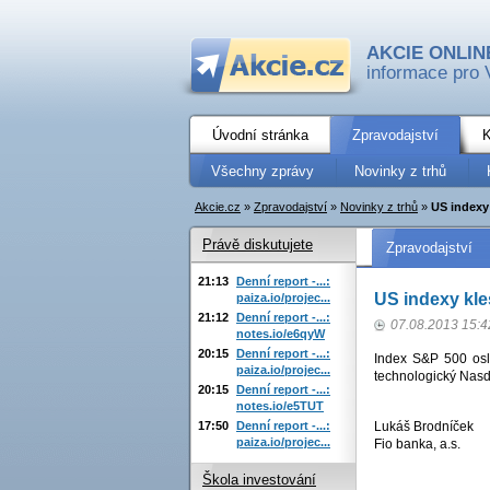
AKCIE ONLIN
informace pro 
Úvodní stránka
Zpravodajství
K
Všechny zprávy
Novinky z trhů
Akcie.cz
»
Zpravodajství
»
Novinky z trhů
»
US indexy 
Právě diskutujete
Zpravodajství
21:13
Denní report -...:
US indexy kle
paiza.io/projec...
21:12
Denní report -...:
07.08.2013 15:4
notes.io/e6qyW
20:15
Denní report -...:
Index S&P 500 osl
paiza.io/projec...
technologický Nas
20:15
Denní report -...:
notes.io/e5TUT
17:50
Denní report -...:
Lukáš Brodníček
paiza.io/projec...
Fio banka, a.s.
Škola investování