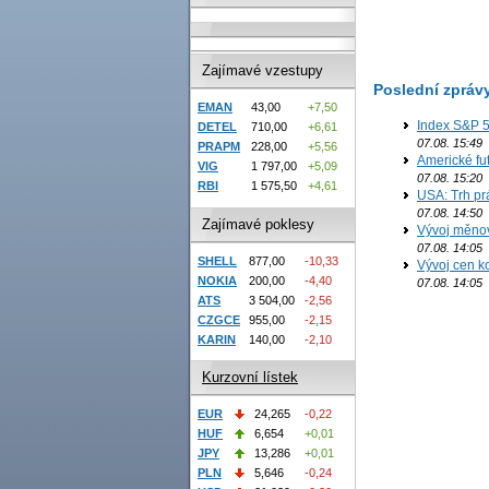
Zajímavé vzestupy
Poslední zpráv
EMAN
43,00
+7,50
Index S&P 5
DETEL
710,00
+6,61
07.08. 15:49
PRAPM
228,00
+5,56
Americké fut
VIG
1 797,00
+5,09
07.08. 15:20
RBI
1 575,50
+4,61
USA: Trh prá
07.08. 14:50
Zajímavé poklesy
Vývoj měno
07.08. 14:05
SHELL
877,00
-10,33
Vývoj cen ko
NOKIA
200,00
-4,40
07.08. 14:05
ATS
3 504,00
-2,56
CZGCE
955,00
-2,15
KARIN
140,00
-2,10
Kurzovní lístek
EUR
24,265
-0,22
HUF
6,654
+0,01
JPY
13,286
+0,01
PLN
5,646
-0,24