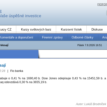
FIOFO
E
Vaše úspěšné investice
urzy CZ
Kurzy světových burz
Kurzovní lístek
Diskuse
Komentáře a doporučení
Firemní zprávy
Odborné články
An
klesají
Pátek 7.8.2026 16:51
sají
2:28
|
Fio banka
abuje o 0,41 % na 1690,40 b. Dow Jones odepisuje 0,43 % na 15451,59 b. a
daq odevzdává 0,30 % na 3655,19 b.
Autor: Lukáš Brodníček