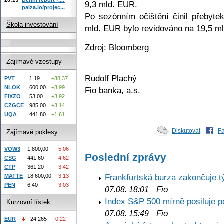
9,3 mld. EUR.
paiza.io/projec...
Po sezónním očištění činil přebyt
Škola investování
mld. EUR bylo revidováno na 19,5 m
Zdroj: Bloomberg
Zajímavé vzestupy
Rudolf Plachý
PVT
1,19
+38,37
NLOK
600,00
+3,99
Fio banka, a.s.
FIXZO
53,00
+3,92
CZGCE
985,00
+3,14
UQA
441,80
+1,61
Diskutovat
F
Zajímavé poklesy
VOW3
1 800,00
-5,06
Poslední zprávy
CSG
441,60
-4,62
CTP
361,20
-3,42
Frankfurtská burza zakončuje 
MATTE
18 600,00
-3,13
PEN
6,40
-3,03
Fio
07.08. 18:01
Index S&P 500 mírně posiluje p
Kurzovní lístek
Fio
07.08. 15:49
EUR
24,265
-0,22