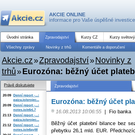
AKCIE ONLINE
informace pro Vaše úspěšné investice
Úvodní stránka
Zpravodajství
Kurzy CZ
Kurzy světový
Všechny zprávy
Novinky z trhů
Komentáře a doporučení
Akcie.cz
»
Zpravodajství
»
Novinky z
trhů
»
Eurozóna: běžný účet plateb
Právě diskutujete
Zpravodajství
20:09
Denní report -...:
Eurozóna: běžný účet pla
paiza.io/projec...
20:09
Denní report -...:
notes.io/e6rL7
16.08.2013 10:06:55
|
Fio banka
21:13
Denní report -...:
paiza.io/projec...
Běžný účet platební bilance bez se
21:12
Denní report -...:
přebytku 26,1 mld. EUR. Předchozí
notes.io/e6qyW
20:15
Denní report -...: