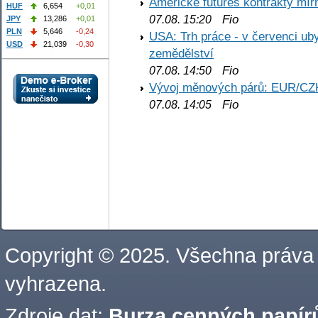
Americké futures kontrakty mírn
HUF
6,654
+0,01
Fio
07.08. 15:20
JPY
13,286
+0,01
PLN
5,646
-0,24
USA: Trh práce - v červenci ub
USD
21,039
-0,30
zemědělství
Fio
07.08. 14:50
Vývoj měnových párů: EUR/CZ
Fio
07.08. 14:05
Copyright © 2025. Všechna práva
vyhrazena.
Zdroje dat:
Burza cenných papírů