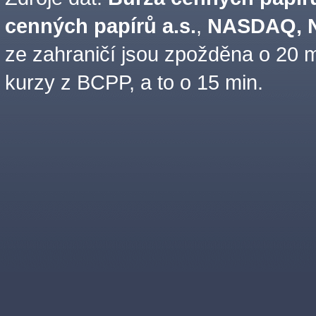
cenných papírů a.s.
,
NASDAQ, N
ze zahraničí jsou zpožděna o 20 m
kurzy z BCPP, a to o 15 min.