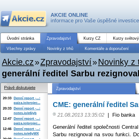
AKCIE ONLINE
informace pro Vaše úspěšné investice
Úvodní stránka
Zpravodajství
Kurzy CZ
Kurzy světový
Všechny zprávy
Novinky z trhů
Komentáře a doporučení
Akcie.cz
»
Zpravodajství
»
Novinky z 
generální ředitel Sarbu rezignova
Právě diskutujete
Zpravodajství
20:33
Denní report -...:
CME: generální ředitel Sa
paiza.io/projec...
20:33
Denní report -...:
notes.io/e6iyb
21.08.2013 13:35:02
|
Fio banka
12:47
Denní report -...:
paiza.io/projec...
Generální ředitel společnosti Centr
12:46
Denní report -...:
Sarbu rezignoval na svou funkci. D
notes.io/e6yWX
20:09
Denní report -...: