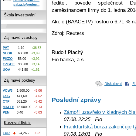
ředitel, povede společnost D
paiza.io/projec...
zaměstnancem firmy do 1. ledna 201
Škola investování
Akcie (BAACETV) rostou o 6,71 % na
Zdroj: Reuters
Zajímavé vzestupy
PVT
1,19
+38,37
Rudolf Plachý
NLOK
600,00
+3,99
Fio banka, a.s.
FIXZO
53,00
+3,92
CZGCE
985,00
+3,14
UQA
441,80
+1,61
Zajímavé poklesy
Diskutovat
F
VOW3
1 800,00
-5,06
CSG
441,60
-4,62
Poslední zprávy
CTP
361,20
-3,42
MATTE
18 600,00
-3,13
Zámoří uzavřelo v kladných č
PEN
6,40
-3,03
Fio
07.08. 22:25
Kurzovní lístek
Frankfurtská burza zakončuje 
Fio
EUR
24,265
-0,22
07.08. 18:01