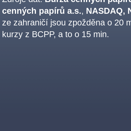
cenných papírů a.s.
,
NASDAQ, N
ze zahraničí jsou zpožděna o 20 m
kurzy z BCPP, a to o 15 min.