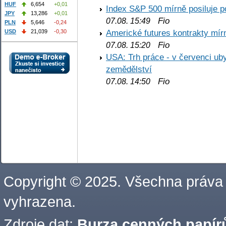
HUF
6,654
+0,01
Index S&P 500 mírně posiluje p
JPY
13,286
+0,01
Fio
07.08. 15:49
PLN
5,646
-0,24
Americké futures kontrakty mírn
USD
21,039
-0,30
Fio
07.08. 15:20
USA: Trh práce - v červenci ub
zemědělství
Fio
07.08. 14:50
Copyright © 2025. Všechna práva
vyhrazena.
Zdroje dat:
Burza cenných papírů