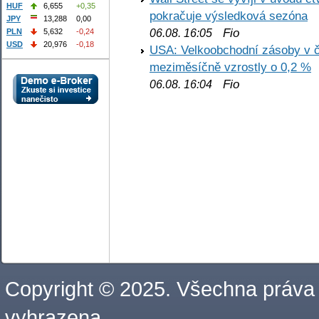
HUF
6,655
+0,35
pokračuje výsledková sezóna
JPY
13,288
0,00
Fio
PLN
5,632
-0,24
06.08. 16:05
USD
20,976
-0,18
USA: Velkoobchodní zásoby v č
meziměsíčně vzrostly o 0,2 %
Fio
06.08. 16:04
Copyright © 2025. Všechna práva
vyhrazena.