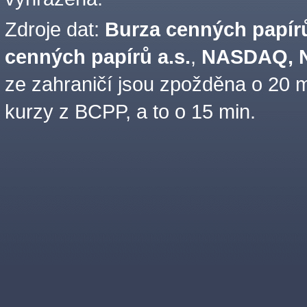
Zdroje dat:
Burza cenných papírů
cenných papírů a.s.
,
NASDAQ, N
ze zahraničí jsou zpožděna o 20 m
kurzy z BCPP, a to o 15 min.