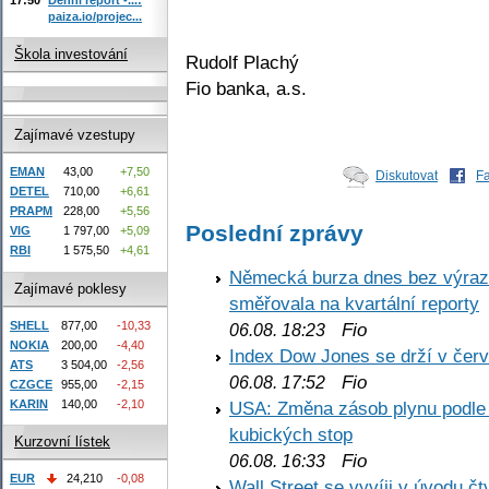
paiza.io/projec...
Škola investování
Rudolf Plachý
Fio banka, a.s.
Zajímavé vzestupy
EMAN
43,00
+7,50
Diskutovat
F
DETEL
710,00
+6,61
PRAPM
228,00
+5,56
Poslední zprávy
VIG
1 797,00
+5,09
RBI
1 575,50
+4,61
Německá burza dnes bez výrazn
Zajímavé poklesy
směřovala na kvartální reporty
SHELL
877,00
-10,33
Fio
06.08. 18:23
NOKIA
200,00
-4,40
Index Dow Jones se drží v čer
ATS
3 504,00
-2,56
Fio
06.08. 17:52
CZGCE
955,00
-2,15
KARIN
140,00
-2,10
USA: Změna zásob plynu podle E
kubických stop
Kurzovní lístek
Fio
06.08. 16:33
EUR
24,210
-0,08
Wall Street se vyvíji v úvodu 