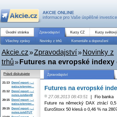
AKCIE ONLINE
informace pro Vaše úspěšné investice
Úvodní stránka
Zpravodajství
Kurzy CZ
Kurzy světový
Všechny zprávy
Novinky z trhů
Komentáře a doporučení
Akcie.cz
»
Zpravodajství
»
Novinky z
trhů
»
Futures na evropské indexy 
Právě diskutujete
Zpravodajství
21:13
Denní report -...:
Futures na evropské inde
paiza.io/projec...
21:12
Denní report -...:
notes.io/e6qyW
27.08.2013 08:43:51
|
Fio banka
20:15
Denní report -...:
Future na německý DAX ztrácí 0,5
paiza.io/projec...
EuroStoxx 50 klesá o 0,46 % na 2807
20:15
Denní report -...:
notes.io/e5TUT
17:50
Denní report -...: