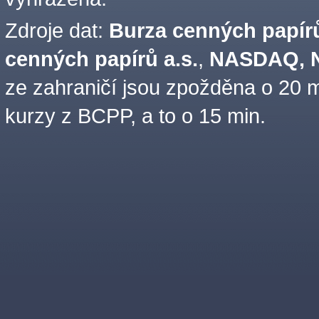
Zdroje dat:
Burza cenných papírů
cenných papírů a.s.
,
NASDAQ, N
ze zahraničí jsou zpožděna o 20 m
kurzy z BCPP, a to o 15 min.