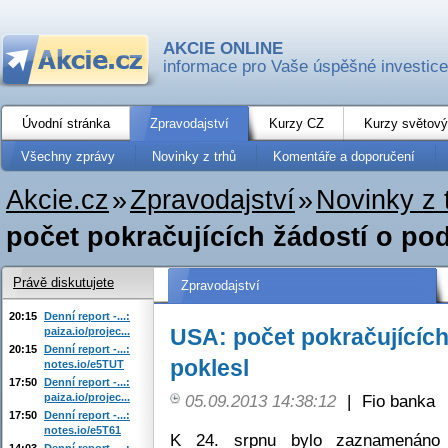
AKCIE ONLINE
informace pro Vaše úspěšné investice
Úvodní stránka
Zpravodajství
Kurzy CZ
Kurzy světový
Všechny zprávy
Novinky z trhů
Komentáře a doporučení
Akcie.cz
»
Zpravodajství
»
Novinky z 
počet pokračujících žádostí o po
Právě diskutujete
Zpravodajství
20:15
Denní report -...:
USA: počet pokračujících
paiza.io/projec...
20:15
Denní report -...:
poklesl
notes.io/e5TUT
17:50
Denní report -...:
paiza.io/projec...
05.09.2013 14:38:12
|
Fio banka
17:50
Denní report -...:
notes.io/e5T61
K 24. srpnu bylo zaznamenáno 2
14:03
Denní report -...: