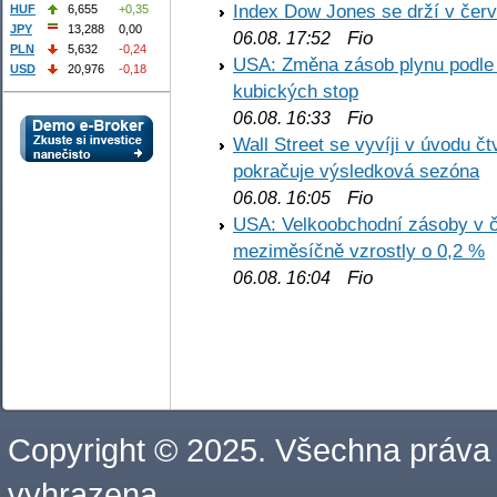
Index Dow Jones se drží v čer
HUF
6,655
+0,35
JPY
13,288
0,00
Fio
06.08. 17:52
PLN
5,632
-0,24
USA: Změna zásob plynu podle E
USD
20,976
-0,18
kubických stop
Fio
06.08. 16:33
Wall Street se vyvíji v úvodu 
pokračuje výsledková sezóna
Fio
06.08. 16:05
USA: Velkoobchodní zásoby v č
meziměsíčně vzrostly o 0,2 %
Fio
06.08. 16:04
Copyright © 2025. Všechna práva
vyhrazena.