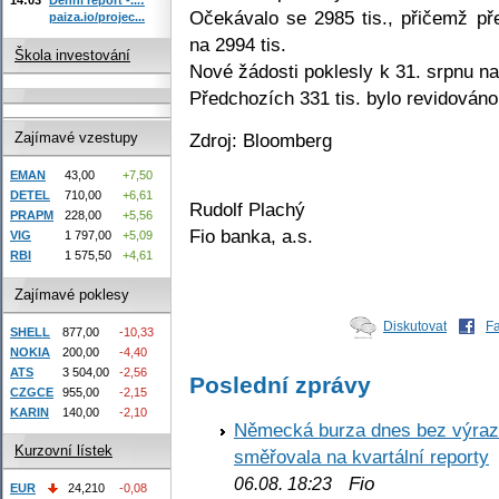
Očekávalo se 2985 tis., přičemž př
paiza.io/projec...
na 2994 tis.
Škola investování
Nové žádosti poklesly k 31. srpnu na
Předchozích 331 tis. bylo revidováno 
Zdroj: Bloomberg
Zajímavé vzestupy
EMAN
43,00
+7,50
DETEL
710,00
+6,61
Rudolf Plachý
PRAPM
228,00
+5,56
Fio banka, a.s.
VIG
1 797,00
+5,09
RBI
1 575,50
+4,61
Zajímavé poklesy
Diskutovat
F
SHELL
877,00
-10,33
NOKIA
200,00
-4,40
ATS
3 504,00
-2,56
Poslední zprávy
CZGCE
955,00
-2,15
KARIN
140,00
-2,10
Německá burza dnes bez výrazn
Kurzovní lístek
směřovala na kvartální reporty
Fio
06.08. 18:23
EUR
24,210
-0,08