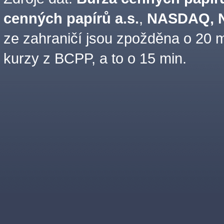
cenných papírů a.s.
,
NASDAQ, N
ze zahraničí jsou zpožděna o 20 m
kurzy z BCPP, a to o 15 min.