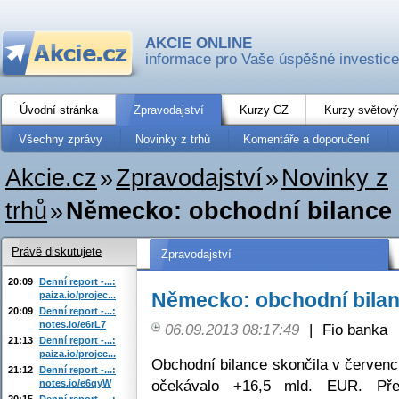
AKCIE ONLINE
informace pro Vaše úspěšné investice
Úvodní stránka
Zpravodajství
Kurzy CZ
Kurzy světový
Všechny zprávy
Novinky z trhů
Komentáře a doporučení
Akcie.cz
»
Zpravodajství
»
Novinky z
trhů
»
Německo: obchodní bilance 
Právě diskutujete
Zpravodajství
20:09
Denní report -...:
Německo: obchodní bilan
paiza.io/projec...
20:09
Denní report -...:
notes.io/e6rL7
06.09.2013 08:17:49
|
Fio banka
21:13
Denní report -...:
paiza.io/projec...
Obchodní bilance skončila v červenc
21:12
Denní report -...:
očekávalo +16,5 mld. EUR. Př
notes.io/e6qyW
20:15
Denní report -...: