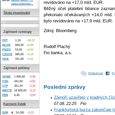
revidováno na +17,0 mld. EUR.
paiza.io/projec...
Běžný účet platební bilance zazna
Škola investování
překonalo očekávaných +14,0 mld.
bylo revidováno na +17,9 mld. EUR.
Zdroj: Bloomberg
Zajímavé vzestupy
PVT
1,19
+38,37
NLOK
600,00
+3,99
Rudolf Plachý
FIXZO
53,00
+3,92
Fio banka, a.s.
CZGCE
985,00
+3,14
UQA
441,80
+1,61
Zajímavé poklesy
Diskutovat
F
VOW3
1 800,00
-5,06
CSG
441,60
-4,62
Poslední zprávy
CTP
361,20
-3,42
MATTE
18 600,00
-3,13
PEN
6,40
-3,03
Zámoří uzavřelo v kladných č
Fio
07.08. 22:25
Kurzovní lístek
Frankfurtská burza zakončuje 
EUR
24,265
-0,22