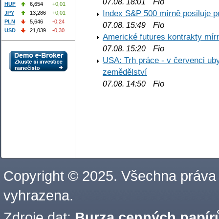
Fio
07.08. 18:01
HUF
6,654
+0,01
Index S&P 500 mírně posiluje p
JPY
13,286
+0,01
PLN
5,646
-0,24
Fio
07.08. 15:49
USD
21,039
-0,30
Americké futures kontrakty mírn
Fio
07.08. 15:20
USA: Trh práce - v červenci ub
zemědělství
Fio
07.08. 14:50
Copyright © 2025. Všechna práva
vyhrazena.
Zdroje dat:
Burza cenných papírů