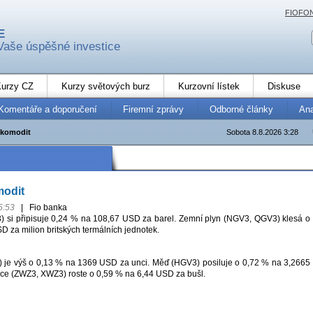
FIOFO
E
Vaše úspěšné investice
urzy CZ
Kurzy světových burz
Kurzovní lístek
Diskuse
Komentáře a doporučení
Firemní zprávy
Odborné články
An
 komodit
Sobota 8.8.2026 3:28
modit
5:53
|
Fio banka
 si připisuje 0,24 % na 108,67 USD za barel. Zemní plyn (NGV3, QGV3) klesá o
 za milion britských termálních jednotek.
 je výš o 0,13 % na 1369 USD za unci. Měď (HGV3) posiluje o 0,72 % na 3,2665
ice (ZWZ3, XWZ3) roste o 0,59 % na 6,44 USD za bušl.