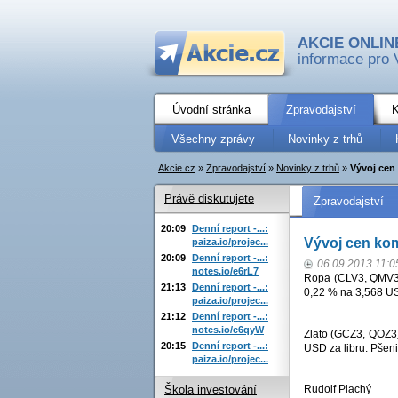
AKCIE ONLIN
informace pro 
Úvodní stránka
Zpravodajství
K
Všechny zprávy
Novinky z trhů
Akcie.cz
»
Zpravodajství
»
Novinky z trhů
»
Vývoj cen
Právě diskutujete
Zpravodajství
20:09
Denní report -...:
Vývoj cen ko
paiza.io/projec...
20:09
Denní report -...:
06.09.2013 11:0
notes.io/e6rL7
Ropa (CLV3, QMV3)
21:13
Denní report -...:
0,22 % na 3,568 USD
paiza.io/projec...
21:12
Denní report -...:
notes.io/e6qyW
Zlato (GCZ3, QOZ3)
20:15
Denní report -...:
USD za libru. Pšen
paiza.io/projec...
Rudolf Plachý
Škola investování