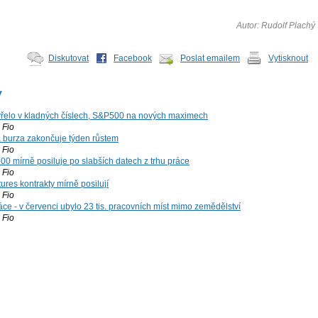
Autor: Rudolf Plachý
Diskutovat
Facebook
Poslat emailem
Vytisknout
y
řelo v kladných číslech, S&P500 na nových maximech
Fio
á burza zakončuje týden růstem
Fio
00 mírně posiluje po slabších datech z trhu práce
Fio
ures kontrakty mírně posilují
Fio
ce - v červenci ubylo 23 tis. pracovních míst mimo zemědělství
Fio