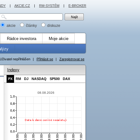
NDY
|
AKCIE.CZ
|
RM-SYSTÉM
|
E-BROKER
akcie
články
diskuze
Rádce investora
Moje akcie
alýzy
Uživatel nepřihlášen
|
Přihlásit se
|
Zaregistrovat se
Indexy
PX
RM
DJ
NASDAQ
SP500
DAX
08.08.2026