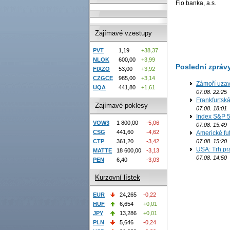
Fio banka, a.s.
Zajímavé vzestupy
PVT
1,19
+38,37
NLOK
600,00
+3,99
Poslední zpráv
FIXZO
53,00
+3,92
CZGCE
985,00
+3,14
Zámoří uzav
UQA
441,80
+1,61
07.08. 22:25
Frankfurtsk
Zajímavé poklesy
07.08. 18:01
Index S&P 5
VOW3
1 800,00
-5,06
07.08. 15:49
CSG
441,60
-4,62
Americké fut
07.08. 15:20
CTP
361,20
-3,42
USA: Trh prá
MATTE
18 600,00
-3,13
07.08. 14:50
PEN
6,40
-3,03
Kurzovní lístek
EUR
24,265
-0,22
HUF
6,654
+0,01
JPY
13,286
+0,01
PLN
5,646
-0,24