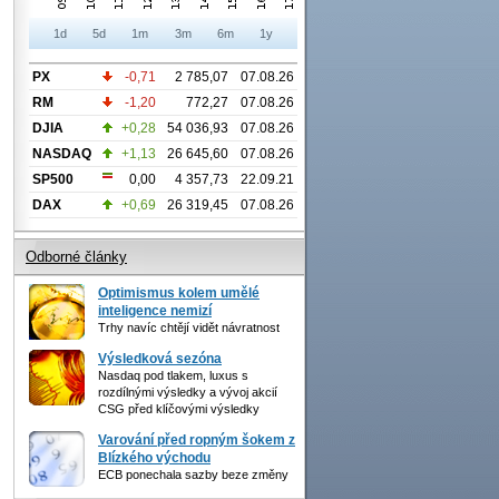
1d
5d
1m
3m
6m
1y
PX
-0,71
2 785,07
07.08.26
RM
-1,20
772,27
07.08.26
DJIA
+0,28
54 036,93
07.08.26
NASDAQ
+1,13
26 645,60
07.08.26
SP500
0,00
4 357,73
22.09.21
DAX
+0,69
26 319,45
07.08.26
Odborné články
Optimismus kolem umělé
inteligence nemizí
Trhy navíc chtějí vidět návratnost
Výsledková sezóna
Nasdaq pod tlakem, luxus s
rozdílnými výsledky a vývoj akcií
CSG před klíčovými výsledky
Varování před ropným šokem z
Blízkého východu
ECB ponechala sazby beze změny