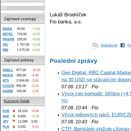
Lukáš Brodníček
Zajímavé vzestupy
Fio banka, a.s.
EMAN
43,00
+7,50
DETEL
710,00
+6,61
PRAPM
228,00
+5,56
VIG
1 797,00
+5,09
Diskutovat
F
RBI
1 575,50
+4,61
Poslední zprávy
Zajímavé poklesy
SHELL
877,00
-10,33
Gen Digital: RBC Capital Marke
NOKIA
200,00
-4,40
na 30 USD se stávajícím dopo
ATS
3 504,00
-2,56
Fio
CZGCE
955,00
-2,15
07.08. 13:17
KARIN
140,00
-2,10
Vývoj cen komodit: Stříbro (+4,
%)
Kurzovní lístek
Fio
07.08. 10:44
EUR
24,210
-0,08
Vývoj měnových párů: EUR/CZ
HUF
6,655
+0,35
Fio
07.08. 10:43
JPY
13,288
0,00
PLN
5,632
-0,24
CTP: Bernstein snižuje cílovo