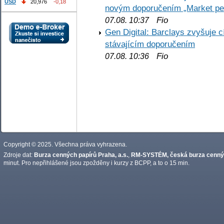
USD
20,976
-0,18
novým doporučením „Market pe
Fio
07.08. 10:37
Gen Digital: Barclays zvyšuje
stávajícím doporučením
Fio
07.08. 10:36
Copyright © 2025. Všechna práva vyhrazena.
Zdroje dat:
Burza cenných papírů Praha, a.s.
,
RM-SYSTÉM, česká burza cennýc
minut. Pro nepřihlášené jsou zpožděny i kurzy z BCPP, a to o 15 min.