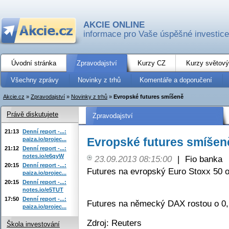
AKCIE ONLINE
informace pro Vaše úspěšné investice
Úvodní stránka
Zpravodajství
Kurzy CZ
Kurzy světový
Všechny zprávy
Novinky z trhů
Komentáře a doporučení
Akcie.cz
»
Zpravodajství
»
Novinky z trhů
»
Evropské futures smíšeně
Právě diskutujete
Zpravodajství
21:13
Denní report -...:
Evropské futures smíšen
paiza.io/projec...
21:12
Denní report -...:
notes.io/e6qyW
23.09.2013 08:15:00
|
Fio banka
20:15
Denní report -...:
Futures na evropský Euro Stoxx 50 o
paiza.io/projec...
20:15
Denní report -...:
notes.io/e5TUT
17:50
Denní report -...:
Futures na německý DAX rostou o 0,
paiza.io/projec...
Zdroj: Reuters
Škola investování