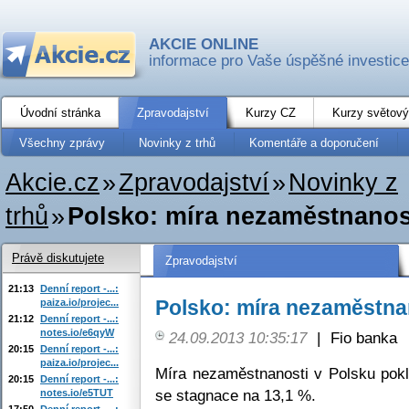
AKCIE ONLINE
informace pro Vaše úspěšné investice
Úvodní stránka
Zpravodajství
Kurzy CZ
Kurzy světový
Všechny zprávy
Novinky z trhů
Komentáře a doporučení
Akcie.cz
»
Zpravodajství
»
Novinky z
trhů
»
Polsko: míra nezaměstnanost
Právě diskutujete
Zpravodajství
21:13
Denní report -...:
Polsko: míra nezaměstna
paiza.io/projec...
21:12
Denní report -...:
notes.io/e6qyW
24.09.2013 10:35:17
|
Fio banka
20:15
Denní report -...:
paiza.io/projec...
Míra nezaměstnanosti v Polsku pok
20:15
Denní report -...:
se stagnace na 13,1 %.
notes.io/e5TUT
17:50
Denní report -...: