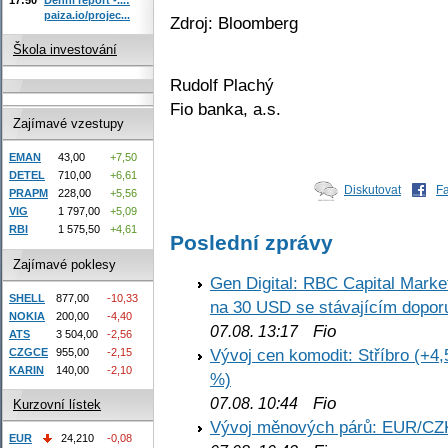
paiza.io/projec...
Zdroj: Bloomberg
Škola investování
Rudolf Plachý
Fio banka, a.s.
Zajímavé vzestupy
EMAN
43,00
+7,50
DETEL
710,00
+6,61
Diskutovat
F
PRAPM
228,00
+5,56
VIG
1 797,00
+5,09
RBI
1 575,50
+4,61
Poslední zprávy
Zajímavé poklesy
Gen Digital: RBC Capital Marke
SHELL
877,00
-10,33
na 30 USD se stávajícím dopo
NOKIA
200,00
-4,40
Fio
07.08. 13:17
ATS
3 504,00
-2,56
Vývoj cen komodit: Stříbro (+4,
CZGCE
955,00
-2,15
KARIN
140,00
-2,10
%)
Fio
07.08. 10:44
Kurzovní lístek
Vývoj měnových párů: EUR/CZ
EUR
24,210
-0,08