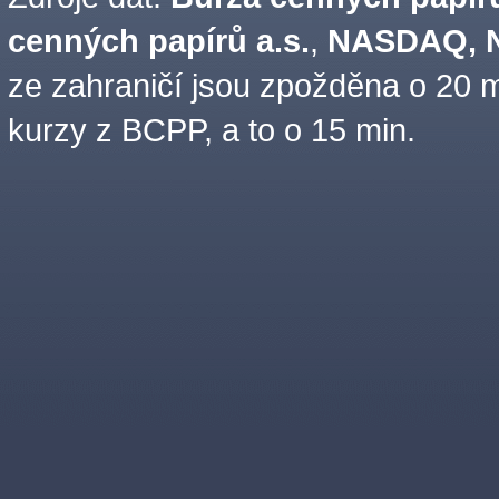
cenných papírů a.s.
,
NASDAQ, N
ze zahraničí jsou zpožděna o 20 m
kurzy z BCPP, a to o 15 min.