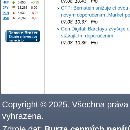
Fio
07.08. 10:43
HUF
6,655
+0,35
CTP: Bernstein snižuje cílovo
JPY
13,288
0,00
PLN
5,632
-0,24
novým doporučením „Market pe
USD
20,976
-0,18
Fio
07.08. 10:37
Gen Digital: Barclays zvyšuje
stávajícím doporučením
Fio
07.08. 10:36
Copyright © 2025. Všechna práva
vyhrazena.
Zdroje dat:
Burza cenných papírů