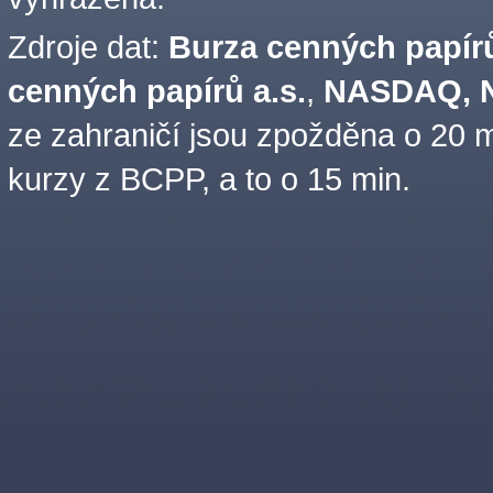
Zdroje dat:
Burza cenných papírů
cenných papírů a.s.
,
NASDAQ, N
ze zahraničí jsou zpožděna o 20 m
kurzy z BCPP, a to o 15 min.