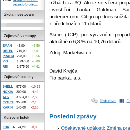
tržbách za 3Q. Akcie se včera prop
paiza.io/projec...
investiční banka Goldman Sac
Škola investování
underperform. Citigroup dnes snížila 
z předchozích 11 dolarů.
Akcie (JCP) po výrazném propadu
Zajímavé vzestupy
aktuálně o 6,3 % na 10,76 dolarů.
EMAN
43,00
+7,50
DETEL
710,00
+6,61
Zdroj: Marketwatch
PRAPM
228,00
+5,56
VIG
1 797,00
+5,09
RBI
1 575,50
+4,61
David Krejča
Zajímavé poklesy
Fio banka, a.s.
SHELL
877,00
-10,33
NOKIA
200,00
-4,40
ATS
3 504,00
-2,56
Diskutovat
F
CZGCE
955,00
-2,15
KARIN
140,00
-2,10
Poslední zprávy
Kurzovní lístek
Očekávané události: Změna pr
EUR
24,210
-0,08