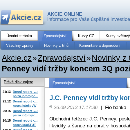
AKCIE ONLINE
informace pro Vaše úspěšné investice
Úvodní stránka
Zpravodajství
Kurzy CZ
Kurzy světový
Všechny zprávy
Novinky z trhů
Komentáře a doporučení
Akcie.cz
»
Zpravodajství
»
Novinky z 
Penney vidí tržby koncem 3Q pozi
Právě diskutujete
Zpravodajství
21:13
Denní report -...:
J.C. Penney vidí tržby k
paiza.io/projec...
21:12
Denní report -...:
notes.io/e6qyW
26.09.2013 17:17:36
|
Fio banka
20:15
Denní report -...:
paiza.io/projec...
Obchodní řetězec J.C. Penney, posl
20:15
Denní report -...:
likvidity a šance na obrat v hospoda
notes.io/e5TUT
17:50
Denní report -...: