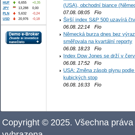
HUF
6,655
+0,35
(USA), obchodní biance (Něme
JPY
13,288
0,00
Fio
07.08. 08:05
PLN
5,632
-0,24
Širší index S&P 500 uzavírá čt
USD
20,976
-0,18
Fio
06.08. 22:14
Německá burza dnes bez výrazn
směřovala na kvartální reporty
Fio
06.08. 18:23
Index Dow Jones se drží v čer
Fio
06.08. 17:52
USA: Změna zásob plynu podle E
kubických stop
Fio
06.08. 16:33
Copyright © 2025. Všechna práva
vyhrazena.