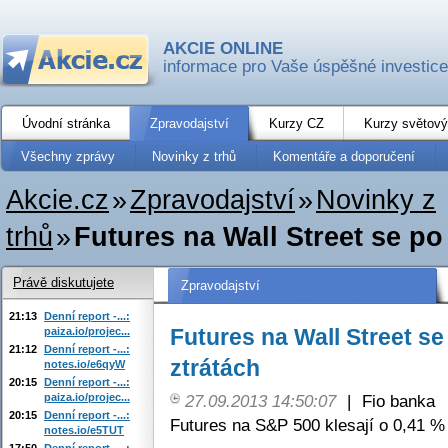
AKCIE ONLINE
informace pro Vaše úspěšné investice
Úvodní stránka
Zpravodajství
Kurzy CZ
Kurzy světový
Všechny zprávy
Novinky z trhů
Komentáře a doporučení
Akcie.cz
»
Zpravodajství
»
Novinky z
trhů
»
Futures na Wall Street se po
Právě diskutujete
Zpravodajství
21:13
Denní report -...:
Futures na Wall Street se
paiza.io/projec...
21:12
Denní report -...:
ztrátách
notes.io/e6qyW
20:15
Denní report -...:
paiza.io/projec...
27.09.2013 14:50:07
|
Fio banka
20:15
Denní report -...:
Futures na S&P 500 klesají o 0,41 %
notes.io/e5TUT
17:50
Denní report -...: