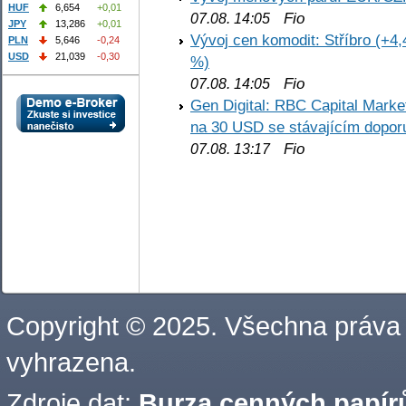
HUF
6,654
+0,01
Fio
07.08. 14:05
JPY
13,286
+0,01
Vývoj cen komodit: Stříbro (+4,
PLN
5,646
-0,24
USD
21,039
-0,30
%)
Fio
07.08. 14:05
Gen Digital: RBC Capital Marke
na 30 USD se stávajícím dopo
Fio
07.08. 13:17
Copyright © 2025. Všechna práva
vyhrazena.
Zdroje dat:
Burza cenných papírů