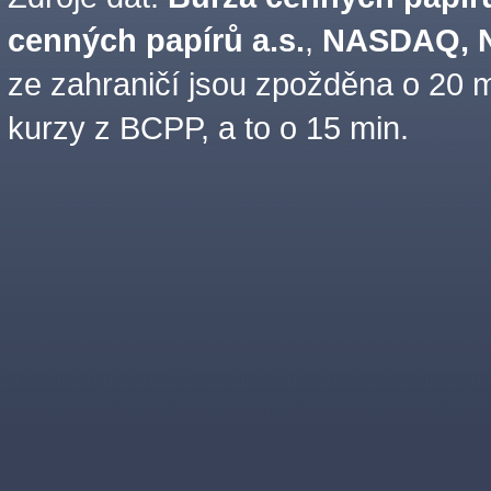
cenných papírů a.s.
,
NASDAQ, N
ze zahraničí jsou zpožděna o 20 m
kurzy z BCPP, a to o 15 min.