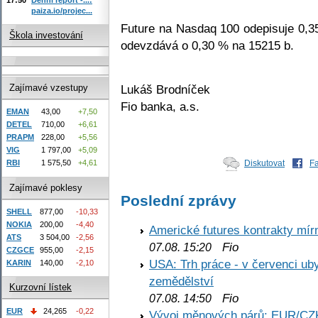
paiza.io/projec...
Future na Nasdaq 100 odepisuje 0,3
Škola investování
odevzdává o 0,30 % na 15215 b.
Lukáš Brodníček
Zajímavé vzestupy
Fio banka, a.s.
EMAN
43,00
+7,50
DETEL
710,00
+6,61
PRAPM
228,00
+5,56
VIG
1 797,00
+5,09
RBI
1 575,50
+4,61
Diskutovat
F
Zajímavé poklesy
Poslední zprávy
SHELL
877,00
-10,33
NOKIA
200,00
-4,40
Americké futures kontrakty mírn
ATS
3 504,00
-2,56
Fio
07.08. 15:20
CZGCE
955,00
-2,15
USA: Trh práce - v červenci ub
KARIN
140,00
-2,10
zemědělství
Kurzovní lístek
Fio
07.08. 14:50
EUR
24,265
-0,22
Vývoj měnových párů: EUR/CZ