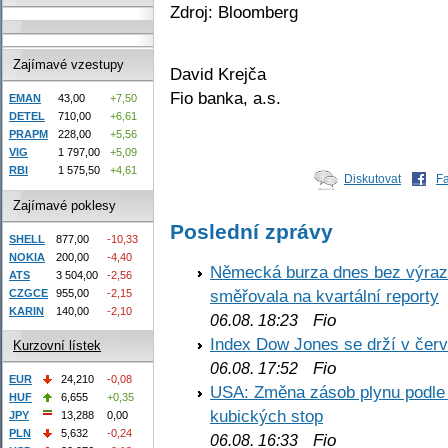
Zdroj: Bloomberg
Zajímavé vzestupy
David Krejča
Fio banka, a.s.
EMAN
43,00
+7,50
DETEL
710,00
+6,61
PRAPM
228,00
+5,56
VIG
1 797,00
+5,09
RBI
1 575,50
+4,61
Diskutovat
F
Zajímavé poklesy
Poslední zprávy
SHELL
877,00
-10,33
NOKIA
200,00
-4,40
Německá burza dnes bez výrazn
ATS
3 504,00
-2,56
směřovala na kvartální reporty
CZGCE
955,00
-2,15
KARIN
140,00
-2,10
Fio
06.08. 18:23
Index Dow Jones se drží v čer
Kurzovní lístek
Fio
06.08. 17:52
EUR
24,210
-0,08
USA: Změna zásob plynu podle E
HUF
6,655
+0,35
kubických stop
JPY
13,288
0,00
PLN
5,632
-0,24
Fio
06.08. 16:33