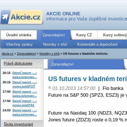
AKCIE ONLINE
informace pro Vaše úspěšné investice
Úvodní stránka
Zpravodajství
Kurzy CZ
Kurzy světový
Všechny zprávy
Novinky z trhů
Komentáře a doporučení
Akcie.cz
»
Zpravodajství
»
Novinky z trhů
»
US futures v kladném teritoriu
Právě diskutujete
Zpravodajství
20:15
Denní report -...:
US futures v kladném teri
paiza.io/projec...
20:15
Denní report -...:
notes.io/e5TUT
01.10.2013 14:57:00
|
Fio banka
17:50
Denní report -...:
Future na S&P 500 (SPZ3, ESZ3) je 
paiza.io/projec...
17:50
Denní report -...:
notes.io/e5T61
14:03
Denní report -...:
Future na Nasdaq 100 (NDZ3, NQZ3)
paiza.io/projec...
Jones future (ZDZ3) roste o 0,19 % 
Škola investování