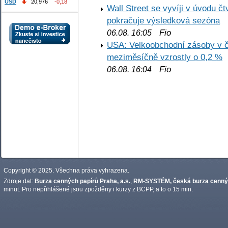
USD
20,976
-0,18
Wall Street se vyvíji v úvodu 
pokračuje výsledková sezóna
Fio
06.08. 16:05
USA: Velkoobchodní zásoby v č
meziměsíčně vzrostly o 0,2 %
Fio
06.08. 16:04
Copyright © 2025. Všechna práva vyhrazena.
Zdroje dat:
Burza cenných papírů Praha, a.s.
,
RM-SYSTÉM, česká burza cennýc
minut. Pro nepřihlášené jsou zpožděny i kurzy z BCPP, a to o 15 min.