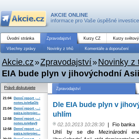
AKCIE ONLINE
informace pro Vaše úspěšné investice
Úvodní stránka
Zpravodajství
Kurzy CZ
Kurzy světový
Všechny zprávy
Novinky z trhů
Komentáře a doporučení
Akcie.cz
»
Zpravodajství
»
Novinky z 
EIA bude plyn v jihovýchodní Asi
Právě diskutujete
Zpravodajství
21:04
Denní report -...:
Dle EIA bude plyn v jiho
notes.io/e6aQb
21:04
Denní report -...:
uhlím
paiza.io/projec...
12:58
Denní report -...:
notes.io/e6ay9
02.10.2013 10:28:30
|
Fio banka
12:58
Denní report -...:
Uhlí by se dle Mezinárodní ene
paiza.io/projec...
20:33
Denní report -...: