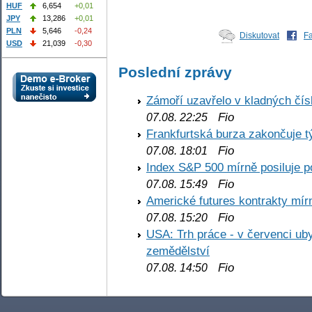
HUF
6,654
+0,01
JPY
13,286
+0,01
PLN
5,646
-0,24
Diskutovat
F
USD
21,039
-0,30
Poslední zprávy
Zámoří uzavřelo v kladných č
Fio
07.08. 22:25
Frankfurtská burza zakončuje 
Fio
07.08. 18:01
Index S&P 500 mírně posiluje p
Fio
07.08. 15:49
Americké futures kontrakty mírn
Fio
07.08. 15:20
USA: Trh práce - v červenci ub
zemědělství
Fio
07.08. 14:50