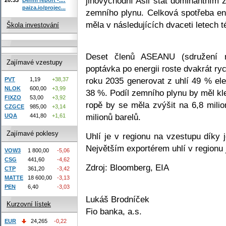
jihovýchodní Asii stát dominantním 
paiza.io/projec...
zemního plynu. Celková spotřeba en
měla v následujících dvaceti letech 
Škola investování
Deset členů ASEANU (sdružení ná
Zajímavé vzestupy
poptávka po energii roste dvakrát ry
roku 2035 generovat z uhlí 49 % elek
PVT
1,19
+38,37
NLOK
600,00
+3,99
38 %. Podíl zemního plynu by měl k
FIXZO
53,00
+3,92
ropě by se měla zvýšit na 6,8 mili
CZGCE
985,00
+3,14
milionů barelů.
UQA
441,80
+1,61
Zajímavé poklesy
Uhlí je v regionu na vzestupu díky j
Největším exportérem uhlí v regionu 
VOW3
1 800,00
-5,06
CSG
441,60
-4,62
Zdroj: Bloomberg, EIA
CTP
361,20
-3,42
MATTE
18 600,00
-3,13
PEN
6,40
-3,03
Lukáš Brodníček
Kurzovní lístek
Fio banka, a.s.
EUR
24,265
-0,22