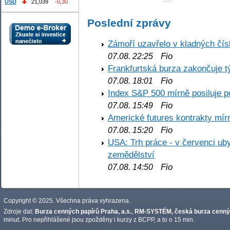
USD
21,039
-0,30
Poslední zprávy
Zámoří uzavřelo v kladných č
Fio
07.08. 22:25
Frankfurtská burza zakončuje 
Fio
07.08. 18:01
Index S&P 500 mírně posiluje p
Fio
07.08. 15:49
Americké futures kontrakty mírn
Fio
07.08. 15:20
USA: Trh práce - v červenci ub
zemědělství
Fio
07.08. 14:50
Copyright © 2025. Všechna práva vyhrazena.
Zdroje dat:
Burza cenných papírů Praha, a.s.
,
RM-SYSTÉM, česká burza cennýc
minut. Pro nepřihlášené jsou zpožděny i kurzy z BCPP, a to o 15 min.