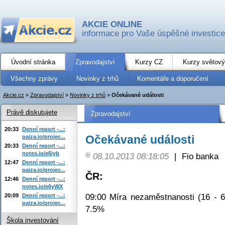
AKCIE ONLINE
informace pro Vaše úspěšné investice
Úvodní stránka
Zpravodajství
Kurzy CZ
Kurzy světový
Všechny zprávy
Novinky z trhů
Komentáře a doporučení
Akcie.cz
»
Zpravodajství
»
Novinky z trhů
»
Očekávané události
Právě diskutujete
Zpravodajství
20:33
Denní report -...:
Očekávané události
paiza.io/projec...
20:33
Denní report -...:
notes.io/e6iyb
08.10.2013 08:18:05
|
Fio banka
12:47
Denní report -...:
paiza.io/projec...
ČR:
12:46
Denní report -...:
notes.io/e6yWX
09:00 Míra nezaměstnanosti (16 - 6
20:09
Denní report -...:
paiza.io/projec...
7.5%
Škola investování