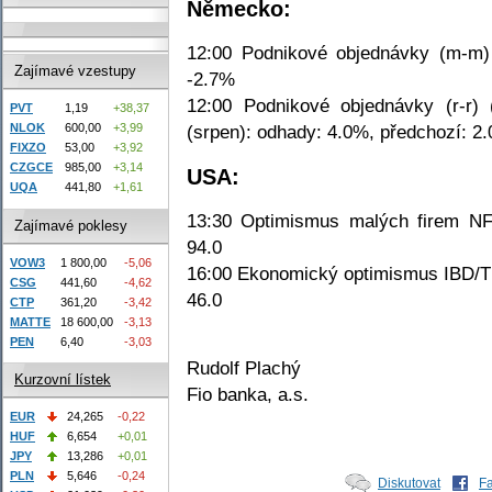
Německo:
12:00 Podnikové objednávky (m-m) 
Zajímavé vzestupy
-2.7%
12:00 Podnikové objednávky (r-r) 
PVT
1,19
+38,37
NLOK
600,00
+3,99
(srpen): odhady: 4.0%, předchozí: 2
FIXZO
53,00
+3,92
CZGCE
985,00
+3,14
USA:
UQA
441,80
+1,61
13:30 Optimismus malých firem NFI
Zajímavé poklesy
94.0
VOW3
1 800,00
-5,06
16:00 Ekonomický optimismus IBD/TIP
CSG
441,60
-4,62
46.0
CTP
361,20
-3,42
MATTE
18 600,00
-3,13
PEN
6,40
-3,03
Rudolf Plachý
Kurzovní lístek
Fio banka, a.s.
EUR
24,265
-0,22
HUF
6,654
+0,01
JPY
13,286
+0,01
PLN
5,646
-0,24
Diskutovat
F