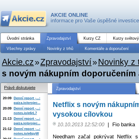
AKCIE ONLINE
informace pro Vaše úspěšné investice
Úvodní stránka
Zpravodajství
Kurzy CZ
Kurzy světový
Všechny zprávy
Novinky z trhů
Komentáře a doporučení
Akcie.cz
»
Zpravodajství
»
Novinky z 
s novým nákupním doporučením 
Právě diskutujete
Zpravodajství
20:09
Denní report -...:
Netflix s novým nákupní
paiza.io/projec...
20:09
Denní report -...:
vysokou cílovkou
notes.io/e6rL7
21:13
Denní report -...:
paiza.io/projec...
10.10.2013 12:52:00
|
Fio banka
21:12
Denní report -...:
notes.io/e6qyW
Needham začal pokrývat Netflix 
20:15
Denní report -...: