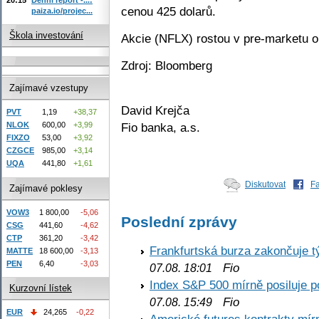
cenou 425 dolarů.
paiza.io/projec...
Škola investování
Akcie (NFLX) rostou v pre-marketu o
Zdroj: Bloomberg
Zajímavé vzestupy
David Krejča
PVT
1,19
+38,37
Fio banka, a.s.
NLOK
600,00
+3,99
FIXZO
53,00
+3,92
CZGCE
985,00
+3,14
UQA
441,80
+1,61
Diskutovat
F
Zajímavé poklesy
VOW3
1 800,00
-5,06
Poslední zprávy
CSG
441,60
-4,62
CTP
361,20
-3,42
Frankfurtská burza zakončuje 
MATTE
18 600,00
-3,13
PEN
6,40
-3,03
Fio
07.08. 18:01
Index S&P 500 mírně posiluje p
Kurzovní lístek
Fio
07.08. 15:49
EUR
24,265
-0,22