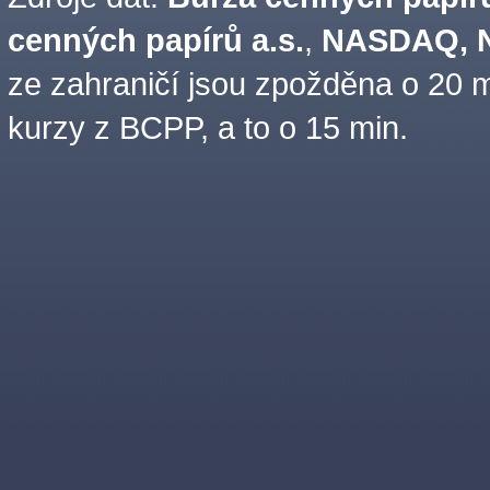
cenných papírů a.s.
,
NASDAQ, N
ze zahraničí jsou zpožděna o 20 m
kurzy z BCPP, a to o 15 min.