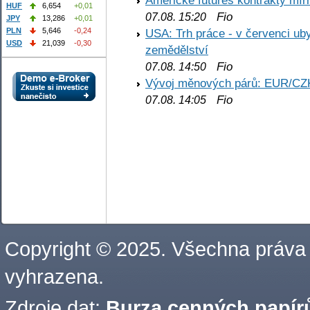
Americké futures kontrakty mírn
HUF
6,654
+0,01
Fio
07.08. 15:20
JPY
13,286
+0,01
PLN
5,646
-0,24
USA: Trh práce - v červenci ub
USD
21,039
-0,30
zemědělství
Fio
07.08. 14:50
Vývoj měnových párů: EUR/CZ
Fio
07.08. 14:05
Copyright © 2025. Všechna práva
vyhrazena.
Zdroje dat:
Burza cenných papírů