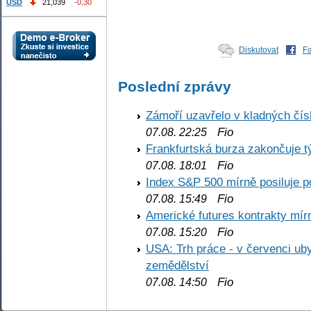
USD
21,039
-0,30
Diskutovat
F
Poslední zprávy
Zámoří uzavřelo v kladných č
Fio
07.08. 22:25
Frankfurtská burza zakončuje 
Fio
07.08. 18:01
Index S&P 500 mírně posiluje p
Fio
07.08. 15:49
Americké futures kontrakty mírn
Fio
07.08. 15:20
USA: Trh práce - v červenci ub
zemědělství
Fio
07.08. 14:50