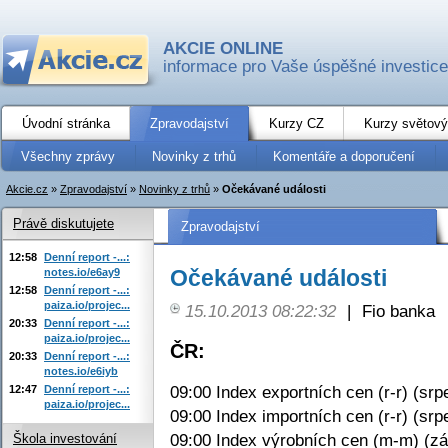
AKCIE ONLINE
informace pro Vaše úspěšné investice
Úvodní stránka
Zpravodajství
Kurzy CZ
Kurzy světový
Všechny zprávy
Novinky z trhů
Komentáře a doporučení
Akcie.cz
»
Zpravodajství
»
Novinky z trhů
»
Očekávané události
Právě diskutujete
Zpravodajství
12:58
Denní report -...:
Očekávané události
notes.io/e6ay9
12:58
Denní report -...:
paiza.io/projec...
15.10.2013 08:22:32
|
Fio banka
20:33
Denní report -...:
paiza.io/projec...
ČR:
20:33
Denní report -...:
notes.io/e6iyb
09:00 Index exportních cen (r-r) (srp
12:47
Denní report -...:
paiza.io/projec...
09:00 Index importních cen (r-r) (srp
09:00 Index výrobních cen (m-m) (zá
Škola investování