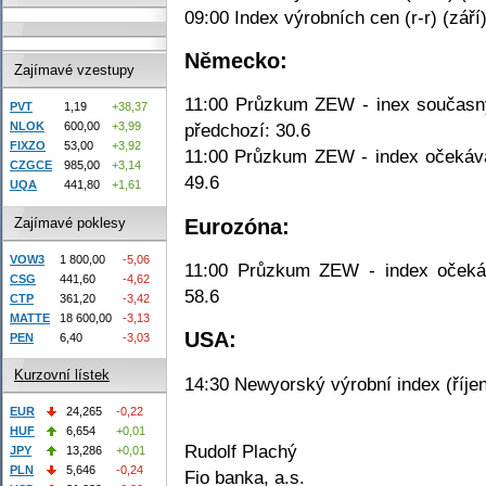
09:00 Index výrobních cen (r-r) (zář
Německo:
Zajímavé vzestupy
11:00 Průzkum ZEW - inex současný
PVT
1,19
+38,37
NLOK
600,00
+3,99
předchozí: 30.6
FIXZO
53,00
+3,92
11:00 Průzkum ZEW - index očekáván
CZGCE
985,00
+3,14
49.6
UQA
441,80
+1,61
Eurozóna:
Zajímavé poklesy
VOW3
1 800,00
-5,06
11:00 Průzkum ZEW - index očekává
CSG
441,60
-4,62
58.6
CTP
361,20
-3,42
MATTE
18 600,00
-3,13
USA:
PEN
6,40
-3,03
Kurzovní lístek
14:30 Newyorský výrobní index (říjen
EUR
24,265
-0,22
HUF
6,654
+0,01
Rudolf Plachý
JPY
13,286
+0,01
PLN
5,646
-0,24
Fio banka, a.s.