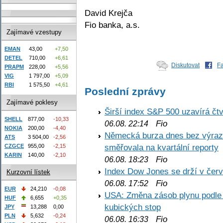
David Krejča
Fio banka, a.s.
Zajímavé vzestupy
EMAN
43,00
+7,50
DETEL
710,00
+6,61
Diskutovat
F
PRAPM
228,00
+5,56
VIG
1 797,00
+5,09
RBI
1 575,50
+4,61
Poslední zprávy
Zajímavé poklesy
Širší index S&P 500 uzavírá čt
SHELL
877,00
-10,33
Fio
06.08. 22:14
NOKIA
200,00
-4,40
Německá burza dnes bez výrazn
ATS
3 504,00
-2,56
směřovala na kvartální reporty
CZGCE
955,00
-2,15
KARIN
140,00
-2,10
Fio
06.08. 18:23
Index Dow Jones se drží v čer
Kurzovní lístek
Fio
06.08. 17:52
EUR
24,210
-0,08
USA: Změna zásob plynu podle E
HUF
6,655
+0,35
kubických stop
JPY
13,288
0,00
PLN
5,632
-0,24
Fio
06.08. 16:33