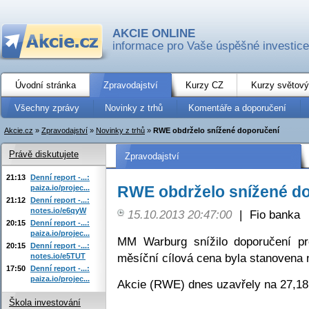
AKCIE ONLINE
informace pro Vaše úspěšné investice
Úvodní stránka
Zpravodajství
Kurzy CZ
Kurzy světový
Všechny zprávy
Novinky z trhů
Komentáře a doporučení
Akcie.cz
»
Zpravodajství
»
Novinky z trhů
»
RWE obdrželo snížené doporučení
Právě diskutujete
Zpravodajství
21:13
Denní report -...:
RWE obdrželo snížené d
paiza.io/projec...
21:12
Denní report -...:
notes.io/e6qyW
15.10.2013 20:47:00
|
Fio banka
20:15
Denní report -...:
paiza.io/projec...
MM Warburg snížilo doporučení pr
20:15
Denní report -...:
měsíční cílová cena byla stanovena 
notes.io/e5TUT
17:50
Denní report -...:
paiza.io/projec...
Akcie (RWE) dnes uzavřely na 27,18
Škola investování