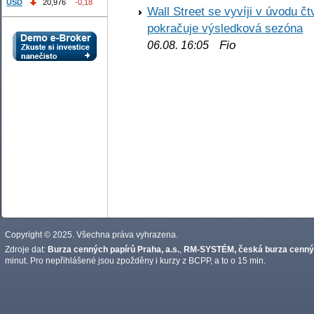
USD
20,976
-0,18
Wall Street se vyvíji v úvodu 
pokračuje výsledková sezóna
Fio
06.08. 16:05
Copyright © 2025. Všechna práva vyhrazena.
Zdroje dat:
Burza cenných papírů Praha, a.s.
,
RM-SYSTÉM, česká burza cennýc
minut. Pro nepřihlášené jsou zpožděny i kurzy z BCPP, a to o 15 min.