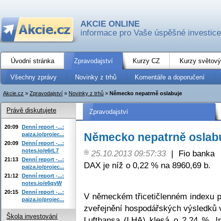
AKCIE ONLINE
informace pro Vaše úspěšné investice
Úvodní stránka
Zpravodajství
Kurzy CZ
Kurzy světový
Všechny zprávy
Novinky z trhů
Komentáře a doporučení
Akcie.cz
»
Zpravodajství
»
Novinky z trhů
»
Německo nepatrně oslabuje
Právě diskutujete
Zpravodajství
20:09
Denní report -...:
Německo nepatrně oslab
paiza.io/projec...
20:09
Denní report -...:
notes.io/e6rL7
25.10.2013 09:57:33
|
Fio banka
21:13
Denní report -...:
DAX je níž o 0,22 % na 8960,69 b.
paiza.io/projec...
21:12
Denní report -...:
notes.io/e6qyW
20:15
Denní report -...:
V německém třicetičlenném indexu pos
paiza.io/projec...
zveřejnění hospodářských výsledků
Škola investování
Lufthansa (LHA) klesá o 2,24 %. In