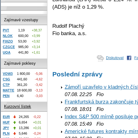
(ADS) je níž o 1,29 %.
Zajímavé vzestupy
Rudolf Plachý
PVT
1,19
+38,37
Fio banka, a.s.
NLOK
600,00
+3,99
FIXZO
53,00
+3,92
CZGCE
985,00
+3,14
UQA
441,80
+1,61
Diskutovat
F
Zajímavé poklesy
Poslední zprávy
VOW3
1 800,00
-5,06
CSG
441,60
-4,62
CTP
361,20
-3,42
Zámoří uzavřelo v kladných č
MATTE
18 600,00
-3,13
Fio
07.08. 22:25
PEN
6,40
-3,03
Frankfurtská burza zakončuje 
Kurzovní lístek
Fio
07.08. 18:01
Index S&P 500 mírně posiluje p
EUR
24,265
-0,22
HUF
6,654
+0,01
Fio
07.08. 15:49
JPY
13,286
+0,01
Americké futures kontrakty mírn
PLN
5,646
-0,24