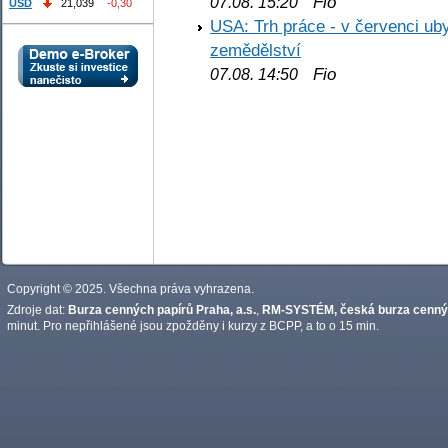
Fio
07.08. 15:20
USD
21,039
-0,30
USA: Trh práce - v červenci ub
zemědělství
Fio
07.08. 14:50
Copyright © 2025. Všechna práva vyhrazena.
Zdroje dat:
Burza cenných papírů Praha, a.s.
,
RM-SYSTÉM, česká burza cennýc
minut. Pro nepřihlášené jsou zpožděny i kurzy z BCPP, a to o 15 min.