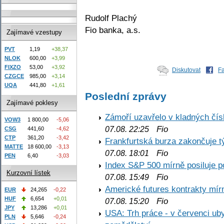
Rudolf Plachý
Fio banka, a.s.
Zajímavé vzestupy
PVT
1,19
+38,37
NLOK
600,00
+3,99
FIXZO
53,00
+3,92
Diskutovat
F
CZGCE
985,00
+3,14
UQA
441,80
+1,61
Poslední zprávy
Zajímavé poklesy
Zámoří uzavřelo v kladných č
VOW3
1 800,00
-5,06
Fio
07.08. 22:25
CSG
441,60
-4,62
CTP
361,20
-3,42
Frankfurtská burza zakončuje 
MATTE
18 600,00
-3,13
Fio
07.08. 18:01
PEN
6,40
-3,03
Index S&P 500 mírně posiluje p
Kurzovní lístek
Fio
07.08. 15:49
Americké futures kontrakty mírn
EUR
24,265
-0,22
HUF
6,654
+0,01
Fio
07.08. 15:20
JPY
13,286
+0,01
USA: Trh práce - v červenci ub
PLN
5,646
-0,24