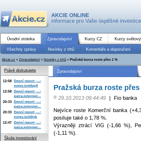
AKCIE ONLINE
informace pro Vaše úspěšné investice
Úvodní stránka
Zpravodajství
Kurzy CZ
Kurzy světový
Všechny zprávy
Novinky z trhů
Komentáře a doporučení
Akcie.cz
»
Zpravodajství
»
Novinky z trhů
»
Pražská burza roste přes 1 %
Právě diskutujete
Zpravodajství
12:58
Denní report -...:
Pražská burza roste přes
notes.io/e6ay9
12:58
Denní report -...:
paiza.io/projec...
29.10.2013 09:44:49
|
Fio banka
20:33
Denní report -...:
paiza.io/projec...
Nejvíce roste Komerční banka (+4
20:33
Denní report -...:
posiluje také o 1,78 %.
notes.io/e6iyb
12:47
Denní report -...:
Výrazněji ztrácí VIG (-1,66 %), 
paiza.io/projec...
(-1,11 %).
Škola investování