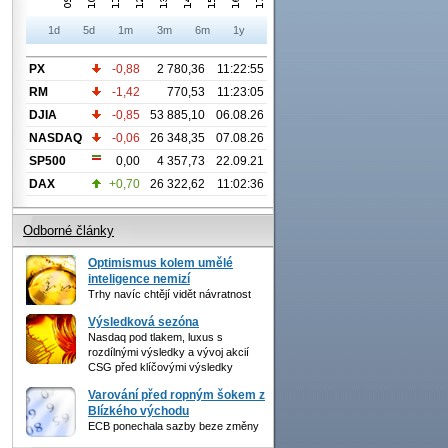
1d
5d
1m
3m
6m
1y
PX
-0,88
2 780,36
11:22:55
RM
-1,42
770,53
11:23:05
DJIA
-0,85
53 885,10
06.08.26
NASDAQ
-0,06
26 348,35
07.08.26
SP500
0,00
4 357,73
22.09.21
DAX
+0,70
26 322,62
11:02:36
Odborné články
Optimismus kolem umělé
inteligence nemizí
Trhy navíc chtějí vidět návratnost
Výsledková sezóna
Nasdaq pod tlakem, luxus s
rozdílnými výsledky a vývoj akcií
CSG před klíčovými výsledky
Varování před ropným šokem z
Blízkého východu
ECB ponechala sazby beze změny