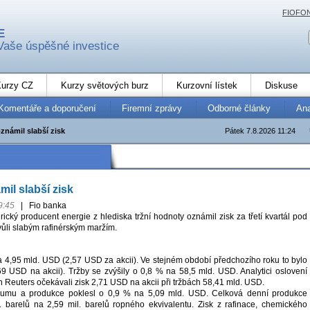
FIOFO
E
Vaše úspěšné investice
urzy CZ
Kurzy světových burz
Kurzovní lístek
Diskuse
Komentáře a doporučení
Firemní zprávy
Odborné články
An
známil slabší zisk
Pátek 7.8.2026 11:24
il slabší zisk
9:45
|
Fio banka
ický producent energie z hlediska tržní hodnoty oznámil zisk za třetí kvartál pod
vůli slabým rafinérským maržím.
na 4,95 mld. USD (2,57 USD za akcii). Ve stejném období předchozího roku to bylo
9 USD na akcii). Tržby se zvýšily o 0,8 % na 58,5 mld. USD. Analytici oslovení
Reuters očekávali zisk 2,71 USD na akcii při tržbách 58,41 mld. USD.
zkumu a produkce poklesl o 0,9 % na 5,09 mld. USD. Celková denní produkce
l. barelů na 2,59 mil. barelů ropného ekvivalentu. Zisk z rafinace, chemického