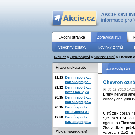
AKCIE ONLIN
informace pro 
Úvodní stránka
Zpravodajství
K
Všechny zprávy
Novinky z trhů
Akcie.cz
»
Zpravodajství
»
Novinky z trhů
»
Chevron o
Právě diskutujete
Zpravodajství
21:13
Denní report -...:
Chevron oznám
paiza.io/projec...
21:12
Denní report -...:
01.11.2013 14:2
notes.io/e6qyW
Druhý největší amer
20:15
Denní report -...:
odhady analytiků k
paiza.io/projec...
20:15
Denní report -...:
notes.io/e5TUT
Čistý zisk dosáhl 
17:50
Denní report -...:
5,25 mld. USD (2,6
paiza.io/projec...
agenturou Thomson 
Zisk z divize prů
Škola investování
vzrostla z 2,52 mi