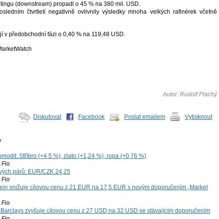
tingu (downstream) propadl o 45 % na 380 mil. USD.
ledním čtvrtletí negativně ovlivnily výsledky mnoha velkých rafinérek včetně
jí v předobchodní fázi o 0,40 % na 119,48 USD.
 MarketWatch
Autor: Rudolf Plachý
Diskutovat
Facebook
Poslat emailem
Vytisknout
y
modit: Stříbro (+4,5 %), zlato (+1,24 %), ropa (+0,76 %)
Fio
vých párů: EUR/CZK 24,25
Fio
ein snižuje cílovou cenu z 21 EUR na 17,5 EUR s novým doporučením „Market
Fio
: Barclays zvyšuje cílovou cenu z 27 USD na 32 USD se stávajícím doporučením
Fio