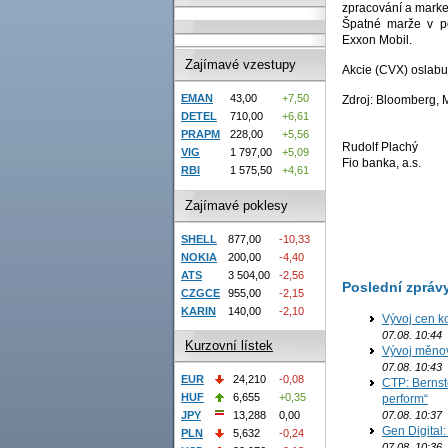
zpracování a marke
Špatné marže v pos
Exxon Mobil.
Zajímavé vzestupy
Akcie (CVX) oslabu
EMAN
43,00
+7,50
Zdroj: Bloomberg,
DETEL
710,00
+6,61
PRAPM
228,00
+5,56
Rudolf Plachý
VIG
1 797,00
+5,09
Fio banka, a.s.
RBI
1 575,50
+4,61
Zajímavé poklesy
SHELL
877,00
-10,33
NOKIA
200,00
-4,40
ATS
3 504,00
-2,56
Poslední zpráv
CZGCE
955,00
-2,15
KARIN
140,00
-2,10
Vývoj cen ko
07.08. 10:44
Kurzovní lístek
Vývoj měno
07.08. 10:43
EUR
24,210
-0,08
CTP: Bernst
HUF
6,655
+0,35
perform“
JPY
13,288
0,00
07.08. 10:37
Gen Digital
PLN
5,632
-0,24
07.08. 10:36