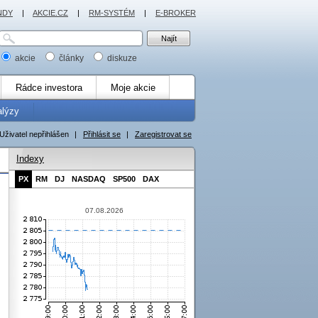
NDY
|
AKCIE.CZ
|
RM-SYSTÉM
|
E-BROKER
akcie
články
diskuze
Rádce investora
Moje akcie
alýzy
Uživatel nepřihlášen
|
Přihlásit se
|
Zaregistrovat se
Indexy
PX
RM
DJ
NASDAQ
SP500
DAX
07.08.2026