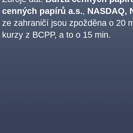
cenných papírů a.s.
,
NASDAQ, N
ze zahraničí jsou zpožděna o 20 m
kurzy z BCPP, a to o 15 min.