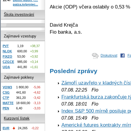
paiza.io/projec...
Akcie (ODP) včera oslabily o 0,53 % 
Škola investování
David Krejča
Fio banka, a.s.
Zajímavé vzestupy
PVT
1,19
+38,37
NLOK
600,00
+3,99
Diskutovat
F
FIXZO
53,00
+3,92
CZGCE
985,00
+3,14
UQA
441,80
+1,61
Poslední zprávy
Zajímavé poklesy
Zámoří uzavřelo v kladných č
VOW3
1 800,00
-5,06
Fio
07.08. 22:25
CSG
441,60
-4,62
Frankfurtská burza zakončuje 
CTP
361,20
-3,42
Fio
MATTE
18 600,00
-3,13
07.08. 18:01
PEN
6,40
-3,03
Index S&P 500 mírně posiluje p
Fio
07.08. 15:49
Kurzovní lístek
Americké futures kontrakty mírn
EUR
24,265
-0,22