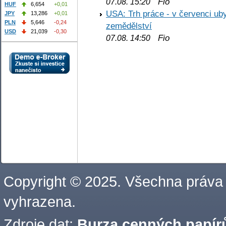
Fio
07.08. 15:20
HUF
6,654
+0,01
USA: Trh práce - v červenci ub
JPY
13,286
+0,01
PLN
5,646
-0,24
zemědělství
USD
21,039
-0,30
Fio
07.08. 14:50
Copyright © 2025. Všechna práva
vyhrazena.
Zdroje dat:
Burza cenných papírů