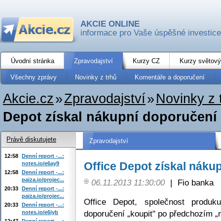
AKCIE ONLINE
informace pro Vaše úspěšné investice
Úvodní stránka
Zpravodajství
Kurzy CZ
Kurzy světový
Všechny zprávy
Novinky z trhů
Komentáře a doporučení
Akcie.cz
»
Zpravodajství
»
Novinky z 
Depot získal nákupní doporučení
Právě diskutujete
Zpravodajství
12:58
Denní report -...:
Office Depot získal náku
notes.io/e6ay9
12:58
Denní report -...:
paiza.io/projec...
06.11.2013 11:30:00
|
Fio banka
20:33
Denní report -...:
paiza.io/projec...
Office Depot, společnost produku
20:33
Denní report -...:
doporučení „koupit" po předchozím „ne
notes.io/e6iyb
12:47
Denní report -...: