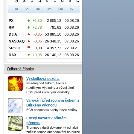
1d
5d
1m
3m
6m
1y
PX
+1,30
2 805,12
06.08.26
RM
+2,78
781,62
06.08.26
DJIA
-0,85
53 885,10
06.08.26
NASDAQ
-0,06
26 348,35
07.08.26
SP500
0,00
4 357,73
22.09.21
DAX
+0,05
26 140,13
06.08.26
Odborné články
Výsledková sezóna
Nasdaq pod tlakem, luxus s
rozdílnými výsledky a vývoj akcií
CSG před klíčovými výsledky
Varování před ropným šokem z
Blízkého východu
ECB ponechala sazby beze změny
Etický hazard v přímém
přenosu
Trumpovy další dokumenty odhalují
zběsilé tempo obchodování na burze