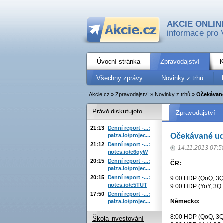
AKCIE ONLIN
informace pro 
Úvodní stránka
Zpravodajství
K
Všechny zprávy
Novinky z trhů
Akcie.cz
»
Zpravodajství
»
Novinky z trhů
»
Očekávané
Právě diskutujete
Zpravodajství
21:13
Denní report -...:
Očekávané ud
paiza.io/projec...
21:12
Denní report -...:
14.11.2013 07:5
notes.io/e6qyW
20:15
Denní report -...:
ČR:
paiza.io/projec...
20:15
Denní report -...:
9:00 HDP (QoQ, 3Q 
notes.io/e5TUT
9:00 HDP (YoY, 3Q -
17:50
Denní report -...:
Německo:
paiza.io/projec...
8:00 HDP (QoQ, 3Q 
Škola investování