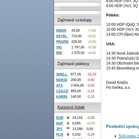
8:00 HDP (YoY, 3Q -
8:00 HDP (YoY, 3Q 
Polsko:
Zajímavé vzestupy
10:00 HDP (QoQ, 3Q
10:00 HDP (YoY, 3Q
EMAN
43,00
+7,50
14:00 CPI (říjen) 
DETEL
710,00
+6,61
PRAPM
228,00
+5,56
USA:
VIG
1 797,00
+5,09
RBI
1 575,50
+4,61
14:30 Nové žádosti 
14:30 Pokračující ž
14:30 Obchodní bil
Zajímavé poklesy
15:45 Bloomberg in
SHELL
877,00
-10,33
NOKIA
200,00
-4,40
David Krejča
ATS
3 504,00
-2,56
Fio banka, a.s.
CZGCE
955,00
-2,15
KARIN
140,00
-2,10
Kurzovní lístek
EUR
24,210
-0,08
HUF
6,655
+0,35
Poslední zpráv
JPY
13,288
0,00
PLN
5,632
-0,24
Širší index 