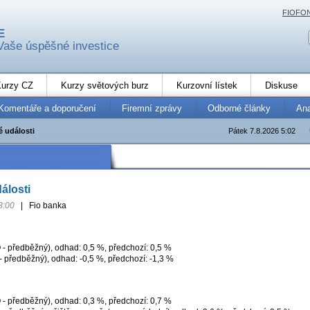
FIOFO
E
Vaše úspěšné investice
urzy CZ
Kurzy světových burz
Kurzovní lístek
Diskuse
Komentáře a doporučení
Firemní zprávy
Odborné články
An
 události
Pátek 7.8.2026 5:02
álosti
8:00
|
Fio banka
- předběžný), odhad: 0,5 %, předchozí: 0,5 %
 předběžný), odhad: -0,5 %, předchozí: -1,3 %
- předběžný), odhad: 0,3 %, předchozí: 0,7 %