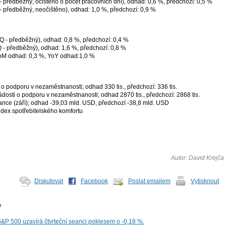
 předběžný, očištěno o počet pracovních dní), odhad: 0,6 %, předchozí: 0,5 %
- předběžný, neočištěno), odhad: 1,0 %, předchozí: 0,9 %
 - předběžný), odhad: 0,8 %, předchozí: 0,4 %
 - předběžný), odhad: 1,6 %, předchozí: 0,8 %
MoM odhad: 0,3 %, YoY odhad:1,0 %
o podporu v nezaměstnanosti; odhad 330 tis., předchozí: 336 tis.
ádosti o podporu v nezaměstnanosti; odhad 2870 tis., předchozí: 2868 tis.
ance (září); odhad -39,03 mld. USD, předchozí -38,8 mld. USD
dex spotřebitelského komfortu
Autor: David Krejča
Diskutovat
Facebook
Poslat emailem
Vytisknout
y
S&P 500 uzavírá čtvrteční seanci poklesem o -0,18 %.