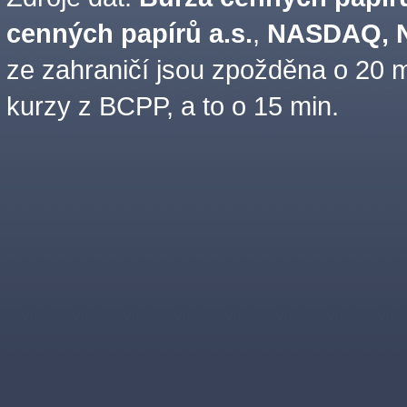
cenných papírů a.s.
,
NASDAQ, N
ze zahraničí jsou zpožděna o 20 m
kurzy z BCPP, a to o 15 min.