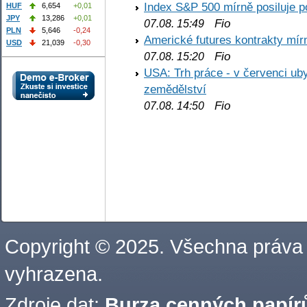
Index S&P 500 mírně posiluje p
HUF
6,654
+0,01
JPY
13,286
+0,01
Fio
07.08. 15:49
PLN
5,646
-0,24
Americké futures kontrakty mírn
USD
21,039
-0,30
Fio
07.08. 15:20
USA: Trh práce - v červenci ub
zemědělství
Fio
07.08. 14:50
Copyright © 2025. Všechna práva
vyhrazena.
Zdroje dat:
Burza cenných papírů