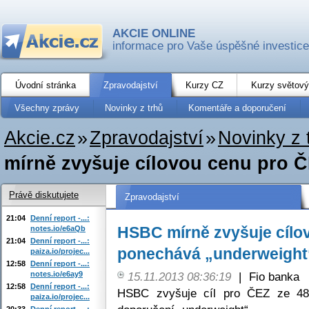
AKCIE ONLINE
informace pro Vaše úspěšné investice
Úvodní stránka
Zpravodajství
Kurzy CZ
Kurzy světový
Všechny zprávy
Novinky z trhů
Komentáře a doporučení
Akcie.cz
»
Zpravodajství
»
Novinky z 
mírně zvyšuje cílovou cenu pro Č
Právě diskutujete
Zpravodajství
21:04
Denní report -...:
HSBC mírně zvyšuje cílov
notes.io/e6aQb
21:04
Denní report -...:
ponechává „underweight
paiza.io/projec...
12:58
Denní report -...:
notes.io/e6ay9
15.11.2013 08:36:19
|
Fio banka
12:58
Denní report -...:
HSBC zvyšuje cíl pro ČEZ ze 4
paiza.io/projec...
20:33
Denní report -...: