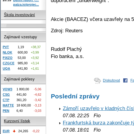
doporučení „underweight“.
paiza.io/projec...
Škola investování
Akcie (BAACEZ) včera uzavřely na 5
Zdroj: Reuters
Zajímavé vzestupy
PVT
1,19
+38,37
Rudolf Plachý
NLOK
600,00
+3,99
Fio banka, a.s.
FIXZO
53,00
+3,92
CZGCE
985,00
+3,14
UQA
441,80
+1,61
Zajímavé poklesy
Diskutovat
F
VOW3
1 800,00
-5,06
Poslední zprávy
CSG
441,60
-4,62
CTP
361,20
-3,42
MATTE
18 600,00
-3,13
Zámoří uzavřelo v kladných č
PEN
6,40
-3,03
Fio
07.08. 22:25
Kurzovní lístek
Frankfurtská burza zakončuje 
Fio
07.08. 18:01
EUR
24,265
-0,22