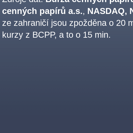
cenných papírů a.s.
,
NASDAQ, N
ze zahraničí jsou zpožděna o 20 m
kurzy z BCPP, a to o 15 min.