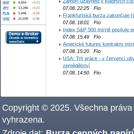
Zámoří uzavřelo v kladných č
HUF
6,654
+0,01
Fio
07.08. 22:25
JPY
13,286
+0,01
PLN
5,646
-0,24
Frankfurtská burza zakončuje 
USD
21,039
-0,30
Fio
07.08. 18:01
Index S&P 500 mírně posiluje p
Fio
07.08. 15:49
Americké futures kontrakty mírn
Fio
07.08. 15:20
USA: Trh práce - v červenci ub
zemědělství
Fio
07.08. 14:50
Copyright © 2025. Všechna práva
vyhrazena.
Zdroje dat:
Burza cenných papírů