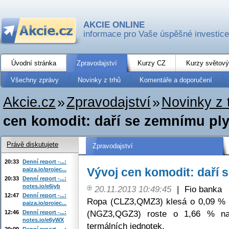
AKCIE ONLINE
informace pro Vaše úspěšné investice
Úvodní stránka
Zpravodajství
Kurzy CZ
Kurzy světový
Všechny zprávy
Novinky z trhů
Komentáře a doporučení
Akcie.cz
»
Zpravodajství
»
Novinky z 
cen komodit: daří se zemnímu pl
Právě diskutujete
Zpravodajství
20:33
Denní report -...:
Vývoj cen komodit: daří 
paiza.io/projec...
20:33
Denní report -...:
notes.io/e6iyb
20.11.2013 10:49:45
|
Fio banka
12:47
Denní report -...:
Ropa (CLZ3,QMZ3) klesá o 0,09 % 
paiza.io/projec...
(NGZ3,QGZ3) roste o 1,66 % na
12:46
Denní report -...:
notes.io/e6yWX
termálních jednotek.
20:09
Denní report -...: