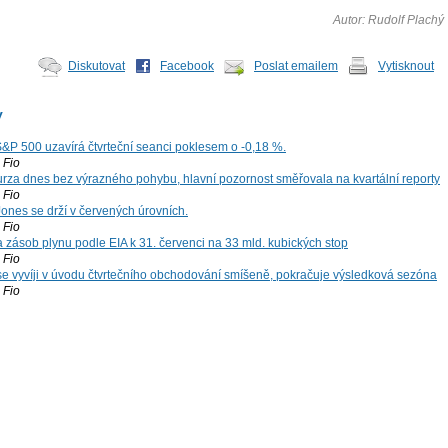
Autor: Rudolf Plachý
Diskutovat
Facebook
Poslat emailem
Vytisknout
y
S&P 500 uzavírá čtvrteční seanci poklesem o -0,18 %.
Fio
za dnes bez výrazného pohybu, hlavní pozornost směřovala na kvartální reporty
Fio
ones se drží v červených úrovních.
Fio
zásob plynu podle EIA k 31. červenci na 33 mld. kubických stop
Fio
 se vyvíji v úvodu čtvrtečního obchodování smíšeně, pokračuje výsledková sezóna
Fio