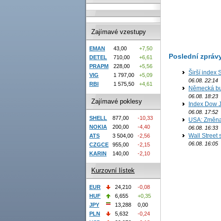
Zajímavé vzestupy
EMAN
43,00
+7,50
Poslední zpráv
DETEL
710,00
+6,61
PRAPM
228,00
+5,56
Širší index 
VIG
1 797,00
+5,09
06.08. 22:14
RBI
1 575,50
+4,61
Německá bur
06.08. 18:23
Zajímavé poklesy
Index Dow J
06.08. 17:52
SHELL
877,00
-10,33
USA: Změna 
NOKIA
200,00
-4,40
06.08. 16:33
Wall Street
ATS
3 504,00
-2,56
06.08. 16:05
CZGCE
955,00
-2,15
KARIN
140,00
-2,10
Kurzovní lístek
EUR
24,210
-0,08
HUF
6,655
+0,35
JPY
13,288
0,00
PLN
5,632
-0,24