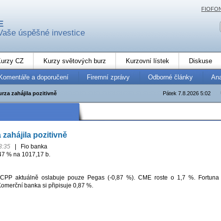
FIOFO
E
Vaše úspěšné investice
urzy CZ
Kurzy světových burz
Kurzovní lístek
Diskuse
Komentáře a doporučení
Firemní zprávy
Odborné články
An
rza zahájila pozitivně
Pátek 7.8.2026 5:02
zahájila pozitivně
3:35
|
Fio banka
,47 % na 1017,17 b.
BCPP aktuálně oslabuje pouze Pegas (-0,87 %). CME roste o 1,7 %. Fortuna
Komerční banka si připisuje 0,87 %.