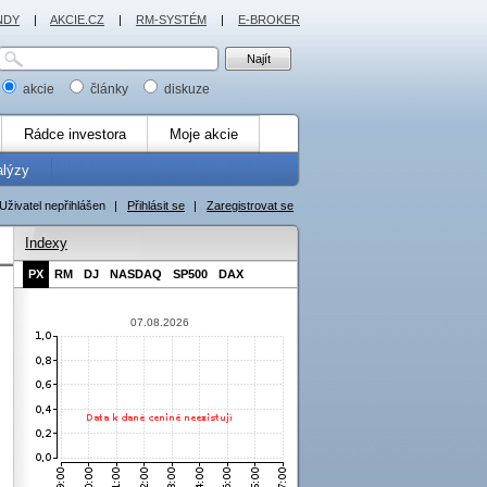
NDY
|
AKCIE.CZ
|
RM-SYSTÉM
|
E-BROKER
akcie
články
diskuze
Rádce investora
Moje akcie
alýzy
Uživatel nepřihlášen
|
Přihlásit se
|
Zaregistrovat se
Indexy
PX
RM
DJ
NASDAQ
SP500
DAX
07.08.2026