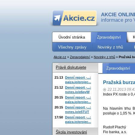
AKCIE ONLIN
informace pro 
Úvodní stránka
Zpravodajství
K
Všechny zprávy
Novinky z trhů
Akcie.cz
»
Zpravodajství
»
Novinky z trhů
»
Pražská bu
Právě diskutujete
Zpravodajství
21:13
Denní report -...:
Pražská burza 
paiza.io/projec...
21:12
Denní report -...:
22.11.2013 09:4
notes.io/e6qyW
Index PX roste o 0
20:15
Denní report -...:
paiza.io/projec...
20:15
Denní report -...:
Na hlavním trhu 
notes.io/e5TUT
posiluje o 1,05 %. 
17:50
Denní report -...:
paiza.io/projec...
Rudolf Plachý
Fio banka, a.s.
Škola investování