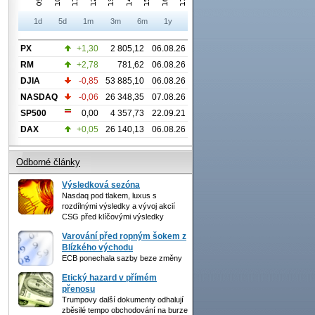
1d
5d
1m
3m
6m
1y
PX
+1,30
2 805,12
06.08.26
RM
+2,78
781,62
06.08.26
DJIA
-0,85
53 885,10
06.08.26
NASDAQ
-0,06
26 348,35
07.08.26
SP500
0,00
4 357,73
22.09.21
DAX
+0,05
26 140,13
06.08.26
Odborné články
Výsledková sezóna
Nasdaq pod tlakem, luxus s
rozdílnými výsledky a vývoj akcií
CSG před klíčovými výsledky
Varování před ropným šokem z
Blízkého východu
ECB ponechala sazby beze změny
Etický hazard v přímém
přenosu
Trumpovy další dokumenty odhalují
zběsilé tempo obchodování na burze