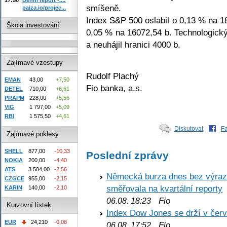
smíšeně.
paiza.io/projec...
Index S&P 500 oslabil o 0,13 % na 1
Škola investování
0,05 % na 16072,54 b. Technologick
a neuhájil hranici 4000 b.
Zajímavé vzestupy
Rudolf Plachý
EMAN
43,00
+7,50
Fio banka, a.s.
DETEL
710,00
+6,61
PRAPM
228,00
+5,56
VIG
1 797,00
+5,09
RBI
1 575,50
+4,61
Diskutovat
F
Zajímavé poklesy
SHELL
877,00
-10,33
Poslední zprávy
NOKIA
200,00
-4,40
ATS
3 504,00
-2,56
Německá burza dnes bez výrazn
CZGCE
955,00
-2,15
směřovala na kvartální reporty
KARIN
140,00
-2,10
Fio
06.08. 18:23
Kurzovní lístek
Index Dow Jones se drží v čer
EUR
24,210
-0,08
Fio
06.08. 17:52