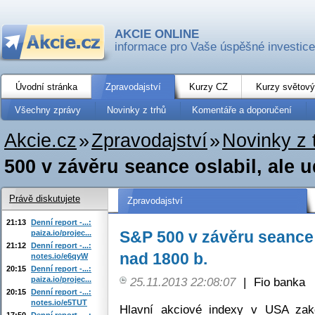
AKCIE ONLINE
informace pro Vaše úspěšné investice
Úvodní stránka
Zpravodajství
Kurzy CZ
Kurzy světový
Všechny zprávy
Novinky z trhů
Komentáře a doporučení
Akcie.cz
»
Zpravodajství
»
Novinky z 
500 v závěru seance oslabil, ale u
Právě diskutujete
Zpravodajství
21:13
Denní report -...:
S&P 500 v závěru seance o
paiza.io/projec...
21:12
Denní report -...:
nad 1800 b.
notes.io/e6qyW
20:15
Denní report -...:
paiza.io/projec...
25.11.2013 22:08:07
|
Fio banka
20:15
Denní report -...:
notes.io/e5TUT
Hlavní akciové indexy v USA zako
17:50
Denní report -...: