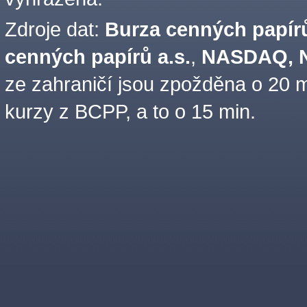
Zdroje dat:
Burza cenných papírů
cenných papírů a.s.
,
NASDAQ, N
ze zahraničí jsou zpožděna o 20 m
kurzy z BCPP, a to o 15 min.