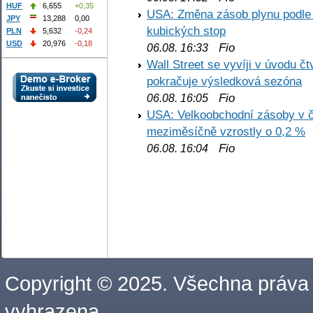
HUF
6,655
+0,35
USA: Změna zásob plynu podle E
JPY
13,288
0,00
kubických stop
PLN
5,632
-0,24
USD
20,976
-0,18
Fio
06.08. 16:33
Wall Street se vyvíji v úvodu 
pokračuje výsledková sezóna
Fio
06.08. 16:05
USA: Velkoobchodní zásoby v č
meziměsíčně vzrostly o 0,2 %
Fio
06.08. 16:04
Copyright © 2025. Všechna práva
vyhrazena.