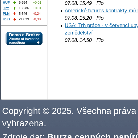
Fio
07.08. 15:49
HUF
6,654
+0,01
JPY
13,286
+0,01
Americké futures kontrakty mírn
PLN
5,646
-0,24
Fio
07.08. 15:20
USD
21,039
-0,30
USA: Trh práce - v červenci ub
zemědělství
Fio
07.08. 14:50
Copyright © 2025. Všechna práva
vyhrazena.
Zdroje dat:
Burza cenných papírů