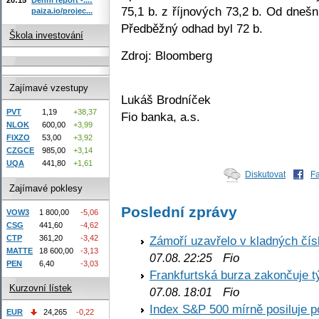
75,1 b. z říjnových 73,2 b. Od dnešn
paiza.io/projec...
Předběžný odhad byl 72 b.
Škola investování
Zdroj: Bloomberg
Zajímavé vzestupy
Lukáš Brodníček
PVT
1,19
+38,37
Fio banka, a.s.
NLOK
600,00
+3,99
FIXZO
53,00
+3,92
CZGCE
985,00
+3,14
UQA
441,80
+1,61
Diskutovat
F
Zajímavé poklesy
Poslední zprávy
VOW3
1 800,00
-5,06
CSG
441,60
-4,62
CTP
361,20
-3,42
Zámoří uzavřelo v kladných č
MATTE
18 600,00
-3,13
Fio
07.08. 22:25
PEN
6,40
-3,03
Frankfurtská burza zakončuje 
Kurzovní lístek
Fio
07.08. 18:01
Index S&P 500 mírně posiluje p
EUR
24,265
-0,22