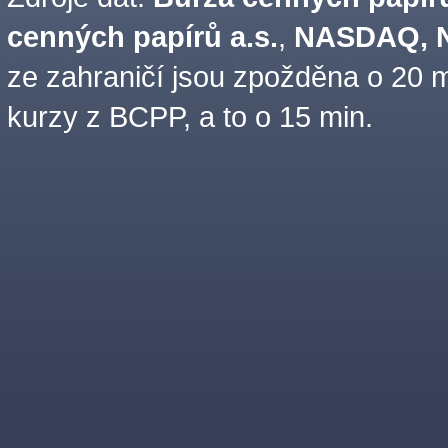
cenných papírů a.s.
,
NASDAQ, N
ze zahraničí jsou zpožděna o 20 m
kurzy z BCPP, a to o 15 min.