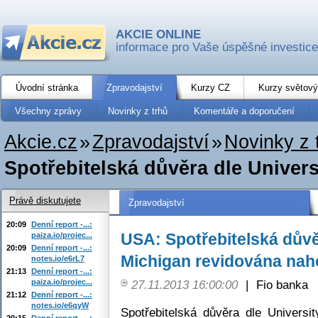
AKCIE ONLINE
informace pro Vaše úspěšné investice
Úvodní stránka
Zpravodajství
Kurzy CZ
Kurzy světový
Všechny zprávy
Novinky z trhů
Komentáře a doporučení
Akcie.cz
»
Zpravodajství
»
Novinky z 
Spotřebitelská důvěra dle Universi
Právě diskutujete
Zpravodajství
20:09
Denní report -...:
USA: Spotřebitelská důvěr
paiza.io/projec...
20:09
Denní report -...:
Michigan revidována nah
notes.io/e6rL7
21:13
Denní report -...:
paiza.io/projec...
27.11.2013 16:00:00
|
Fio banka
21:12
Denní report -...:
notes.io/e6qyW
Spotřebitelská důvěra dle Universi
20:15
Denní report -...: