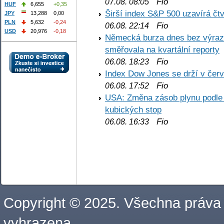
Fio
07.08. 08:05
HUF
6,655
+0,35
Širší index S&P 500 uzavírá čt
JPY
13,288
0,00
PLN
5,632
-0,24
Fio
06.08. 22:14
USD
20,976
-0,18
Německá burza dnes bez výrazn
směřovala na kvartální reporty
Fio
06.08. 18:23
Index Dow Jones se drží v čer
Fio
06.08. 17:52
USA: Změna zásob plynu podle E
kubických stop
Fio
06.08. 16:33
Copyright © 2025. Všechna práva
vyhrazena.