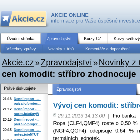
AKCIE ONLINE
informace pro Vaše úspěšné investice
Úvodní stránka
Zpravodajství
Kurzy CZ
Kurzy světový
Všechny zprávy
Novinky z trhů
Komentáře a doporučení
Akcie.cz
»
Zpravodajství
»
Novinky z 
cen komodit: stříbro zhodnocuje
Právě diskutujete
Zpravodajství
21:13
Denní report -...:
Vývoj cen komodit: stříb
paiza.io/projec...
21:12
Denní report -...:
notes.io/e6qyW
29.11.2013 14:13:00
|
Fio banka
20:15
Denní report -...:
Ropa (CLF4,QMF4) roste o 0,50 % 
paiza.io/projec...
(NGF4,QGF4) odepisuje 0,64 % n
20:15
Denní report -...:
notes.io/e5TUT
termálních jednotek.
17:50
Denní report -...: