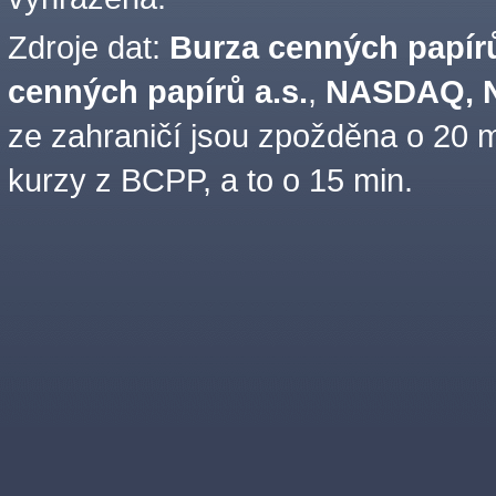
Zdroje dat:
Burza cenných papírů
cenných papírů a.s.
,
NASDAQ, N
ze zahraničí jsou zpožděna o 20 m
kurzy z BCPP, a to o 15 min.