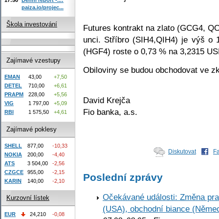
paiza.io/projec...
Škola investování
Futures kontrakt na zlato (GCG4, Q
unci. Stříbro (SIH4,QIH4) je výš 
(HGF4) roste o 0,73 % na 3,2315 USD
Zajímavé vzestupy
Obiloviny se budou obchodovat ve z
EMAN
43,00
+7,50
DETEL
710,00
+6,61
PRAPM
228,00
+5,56
David Krejča
VIG
1 797,00
+5,09
Fio banka, a.s.
RBI
1 575,50
+4,61
Zajímavé poklesy
SHELL
877,00
-10,33
Diskutovat
F
NOKIA
200,00
-4,40
ATS
3 504,00
-2,56
CZGCE
955,00
-2,15
Poslední zprávy
KARIN
140,00
-2,10
Očekávané události: Změna pr
Kurzovní lístek
(USA), obchodní biance (Něme
EUR
24,210
-0,08