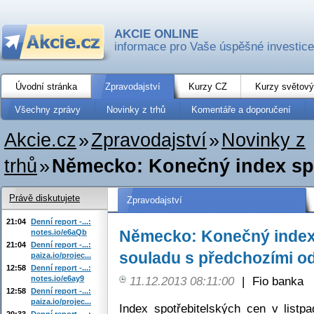
AKCIE ONLINE
informace pro Vaše úspěšné investice
Úvodní stránka
Zpravodajství
Kurzy CZ
Kurzy světový
Všechny zprávy
Novinky z trhů
Komentáře a doporučení
Akcie.cz
»
Zpravodajství
»
Novinky z
trhů
»
Německo: Konečný index spot
Právě diskutujete
Zpravodajství
21:04
Denní report -...:
Německo: Konečný index 
notes.io/e6aQb
21:04
Denní report -...:
souladu s předchozími o
paiza.io/projec...
12:58
Denní report -...:
notes.io/e6ay9
11.12.2013 08:11:00
|
Fio banka
12:58
Denní report -...:
paiza.io/projec...
Index spotřebitelských cen v listp
20:33
Denní report -...: