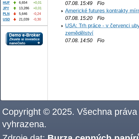
Fio
07.08. 15:49
HUF
6,654
+0,01
JPY
13,286
+0,01
Americké futures kontrakty mírn
PLN
5,646
-0,24
Fio
07.08. 15:20
USD
21,039
-0,30
USA: Trh práce - v červenci ub
zemědělství
Fio
07.08. 14:50
Copyright © 2025. Všechna práva
vyhrazena.
Zdroje dat:
Burza cenných papírů