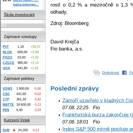
rostl o 0,2 % a meziročně o 1,3 
paiza.io/projec...
odhady.
Škola investování
Zdroj: Bloomberg
Zajímavé vzestupy
David Krejča
PVT
1,19
+38,37
Fio banka, a.s.
NLOK
600,00
+3,99
FIXZO
53,00
+3,92
CZGCE
985,00
+3,14
UQA
441,80
+1,61
Diskutovat
F
Zajímavé poklesy
Poslední zprávy
VOW3
1 800,00
-5,06
CSG
441,60
-4,62
CTP
361,20
-3,42
Zámoří uzavřelo v kladných č
MATTE
18 600,00
-3,13
Fio
07.08. 22:25
PEN
6,40
-3,03
Frankfurtská burza zakončuje 
Kurzovní lístek
Fio
07.08. 18:01
Index S&P 500 mírně posiluje p
EUR
24,265
-0,22