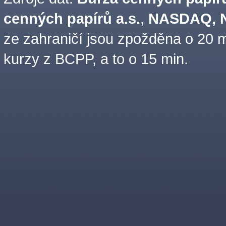
cenných papírů a.s.
,
NASDAQ, N
ze zahraničí jsou zpožděna o 20 m
kurzy z BCPP, a to o 15 min.