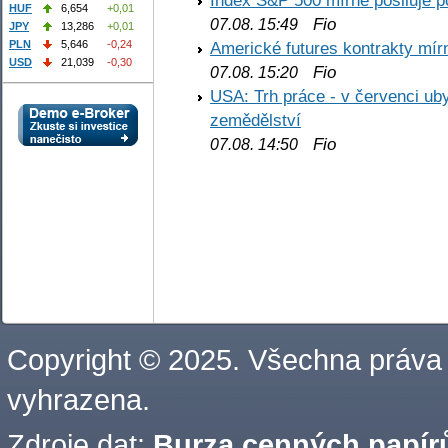
Index S&P 500 mírně posiluje p
HUF
6,654
+0,01
Fio
07.08. 15:49
JPY
13,286
+0,01
PLN
5,646
-0,24
Americké futures kontrakty mírn
USD
21,039
-0,30
Fio
07.08. 15:20
USA: Trh práce - v červenci ub
zemědělství
Fio
07.08. 14:50
Copyright © 2025. Všechna práva
vyhrazena.
Zdroje dat:
Burza cenných papírů