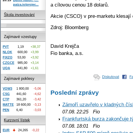
a cílovou cenou 18 dolarů.
paiza.io/projec...
Škola investování
Akcie (CSCO) v pre-marketu klesají 
Zdroj: Bloomberg
Zajímavé vzestupy
David Krejča
PVT
1,19
+38,37
Fio banka, a.s.
NLOK
600,00
+3,99
FIXZO
53,00
+3,92
CZGCE
985,00
+3,14
UQA
441,80
+1,61
Diskutovat
F
Zajímavé poklesy
VOW3
1 800,00
-5,06
Poslední zprávy
CSG
441,60
-4,62
CTP
361,20
-3,42
Zámoří uzavřelo v kladných č
MATTE
18 600,00
-3,13
PEN
6,40
-3,03
Fio
07.08. 22:25
Frankfurtská burza zakončuje 
Kurzovní lístek
Fio
07.08. 18:01
EUR
24,265
-0,22