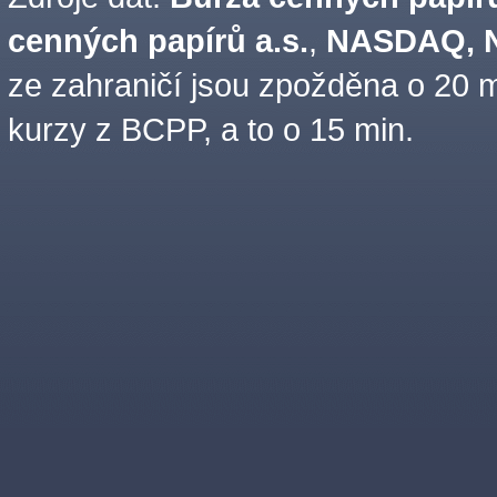
cenných papírů a.s.
,
NASDAQ, N
ze zahraničí jsou zpožděna o 20 m
kurzy z BCPP, a to o 15 min.