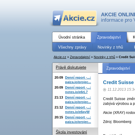
AKCIE ONLIN
informace pro 
Úvodní stránka
Zpravodajství
K
Všechny zprávy
Novinky z trhů
Akcie.cz
»
Zpravodajství
»
Novinky z trhů
»
Credit Su
Právě diskutujete
Zpravodajství
20:09
Denní report -...:
Credit Suisse
paiza.io/projec...
20:09
Denní report -...:
11.12.2013 15:3
notes.io/e6rL7
21:13
Denní report -...:
Credit Suisse změn
paiza.io/projec...
zabývá výrobou a p
21:12
Denní report -...:
notes.io/e6qyW
Akcie (XRAY) rosto
20:15
Denní report -...:
Zdroj: Bloomberg
paiza.io/projec...
Škola investování