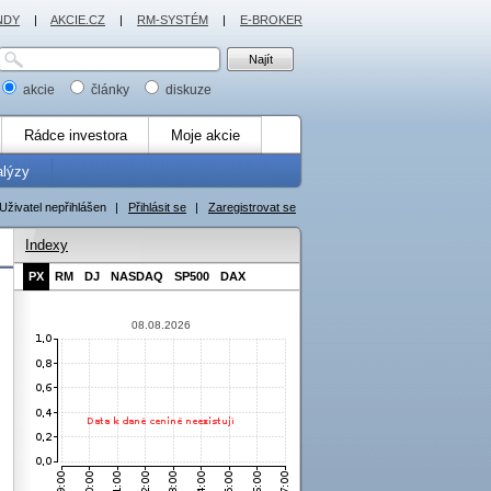
NDY
|
AKCIE.CZ
|
RM-SYSTÉM
|
E-BROKER
akcie
články
diskuze
Rádce investora
Moje akcie
alýzy
Uživatel nepřihlášen
|
Přihlásit se
|
Zaregistrovat se
Indexy
PX
RM
DJ
NASDAQ
SP500
DAX
08.08.2026