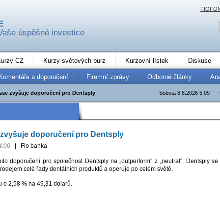
FIOFO
E
Vaše úspěšné investice
urzy CZ
Kurzy světových burz
Kurzovní lístek
Diskuse
Komentáře a doporučení
Firemní zprávy
Odborné články
An
isse zvyšuje doporučení pro Dentsply
Sobota 8.8.2026 5:09
 zvyšuje doporučení pro Dentsply
4:00
|
Fio banka
ilo doporučení pro společnost Dentsply na „outperform" z „neutral". Dentsply se
rodejem celé řady dentálních produktů a operuje po celém světě.
u o 2,58 % na 49,31 dolarů.