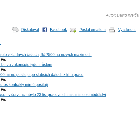
Autor: David Krejča
Diskutovat
Facebook
Poslat emailem
Vytisknout
y
řelo v kladných číslech, S&P500 na nových maximech
Fio
á burza zakončuje týden růstem
Fio
00 mírně posiluje po slabších datech z trhu práce
Fio
ures kontrakty mírně posilují
Fio
ce - v červenci ubylo 23 tis. pracovních míst mimo zemědělství
Fio