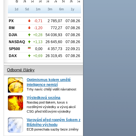
1d
5d
1m
3m
6m
1y
PX
-0,71
2 785,07
07.08.26
RM
-1,20
772,27
07.08.26
DJIA
+0,28
54 036,93
07.08.26
NASDAQ
+1,13
26 645,60
07.08.26
SP500
0,00
4 357,73
22.09.21
DAX
+0,69
26 319,45
07.08.26
Odborné články
Optimismus kolem umělé
inteligence nemizí
Trhy navíc chtějí vidět návratnost
Výsledková sezóna
Nasdaq pod tlakem, luxus s
rozdílnými výsledky a vývoj akcií
CSG před klíčovými výsledky
Varování před ropným šokem z
Blízkého východu
ECB ponechala sazby beze změny