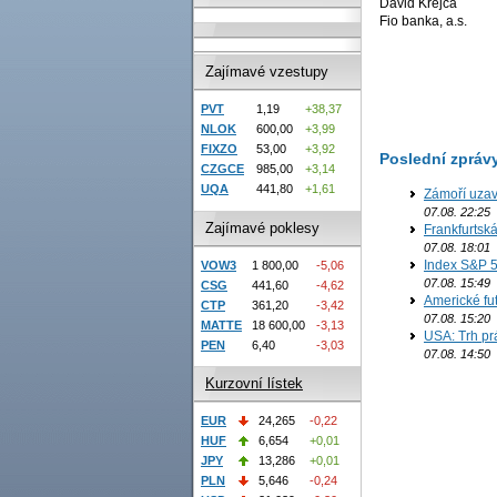
David Krejča
Fio banka, a.s.
Zajímavé vzestupy
PVT
1,19
+38,37
NLOK
600,00
+3,99
FIXZO
53,00
+3,92
Poslední zpráv
CZGCE
985,00
+3,14
UQA
441,80
+1,61
Zámoří uzav
07.08. 22:25
Zajímavé poklesy
Frankfurtsk
07.08. 18:01
Index S&P 5
VOW3
1 800,00
-5,06
07.08. 15:49
CSG
441,60
-4,62
Americké fut
CTP
361,20
-3,42
07.08. 15:20
MATTE
18 600,00
-3,13
USA: Trh prá
PEN
6,40
-3,03
07.08. 14:50
Kurzovní lístek
EUR
24,265
-0,22
HUF
6,654
+0,01
JPY
13,286
+0,01
PLN
5,646
-0,24