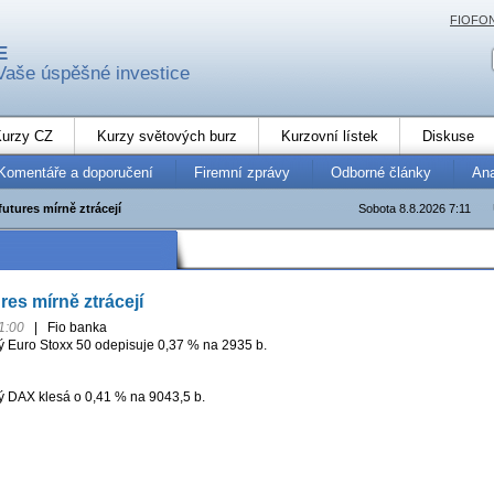
FIOFO
E
Vaše úspěšné investice
urzy CZ
Kurzy světových burz
Kurzovní lístek
Diskuse
Komentáře a doporučení
Firemní zprávy
Odborné články
An
utures mírně ztrácejí
Sobota 8.8.2026 7:11
res mírně ztrácejí
1:00
|
Fio banka
ý Euro Stoxx 50 odepisuje 0,37 % na 2935 b.
 DAX klesá o 0,41 % na 9043,5 b.