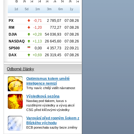
1d
5d
1m
3m
6m
1y
PX
-0,71
2 785,07
07.08.26
RM
-1,20
772,27
07.08.26
DJIA
+0,28
54 036,93
07.08.26
NASDAQ
+1,13
26 645,60
07.08.26
SP500
0,00
4 357,73
22.09.21
DAX
+0,69
26 319,45
07.08.26
Odborné články
Optimismus kolem umělé
inteligence nemizí
Trhy navíc chtějí vidět návratnost
Výsledková sezóna
Nasdaq pod tlakem, luxus s
rozdílnými výsledky a vývoj akcií
CSG před klíčovými výsledky
Varování před ropným šokem z
Blízkého východu
ECB ponechala sazby beze změny