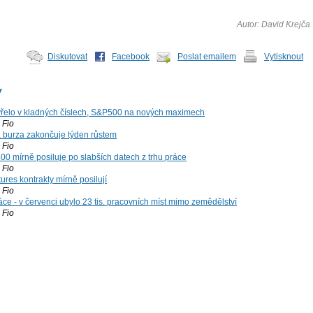
Autor: David Krejča
Diskutovat
Facebook
Poslat emailem
Vytisknout
y
řelo v kladných číslech, S&P500 na nových maximech
Fio
á burza zakončuje týden růstem
Fio
00 mírně posiluje po slabších datech z trhu práce
Fio
ures kontrakty mírně posilují
Fio
ce - v červenci ubylo 23 tis. pracovních míst mimo zemědělství
Fio