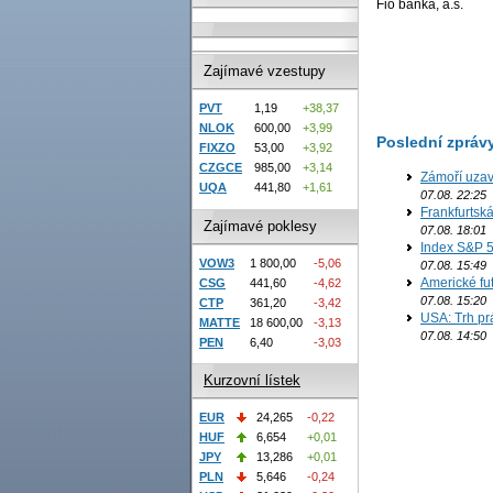
Fio banka, a.s.
Zajímavé vzestupy
PVT
1,19
+38,37
NLOK
600,00
+3,99
Poslední zpráv
FIXZO
53,00
+3,92
CZGCE
985,00
+3,14
Zámoří uzav
UQA
441,80
+1,61
07.08. 22:25
Frankfurtsk
Zajímavé poklesy
07.08. 18:01
Index S&P 5
VOW3
1 800,00
-5,06
07.08. 15:49
Americké fut
CSG
441,60
-4,62
07.08. 15:20
CTP
361,20
-3,42
USA: Trh prá
MATTE
18 600,00
-3,13
07.08. 14:50
PEN
6,40
-3,03
Kurzovní lístek
EUR
24,265
-0,22
HUF
6,654
+0,01
JPY
13,286
+0,01
PLN
5,646
-0,24