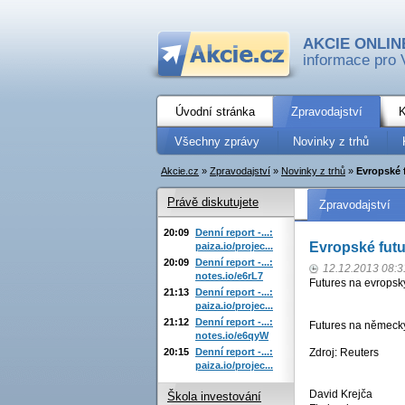
AKCIE ONLIN
informace pro 
Úvodní stránka
Zpravodajství
K
Všechny zprávy
Novinky z trhů
Akcie.cz
»
Zpravodajství
»
Novinky z trhů
»
Evropské f
Právě diskutujete
Zpravodajství
20:09
Denní report -...:
Evropské futu
paiza.io/projec...
20:09
Denní report -...:
12.12.2013 08:3
notes.io/e6rL7
Futures na evropsk
21:13
Denní report -...:
paiza.io/projec...
21:12
Denní report -...:
Futures na německý
notes.io/e6qyW
20:15
Denní report -...:
Zdroj: Reuters
paiza.io/projec...
David Krejča
Škola investování