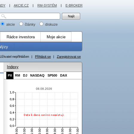
NDY
|
AKCIE.CZ
|
RM-SYSTÉM
|
E-BROKER
akcie
články
diskuze
Rádce investora
Moje akcie
alýzy
Uživatel nepřihlášen
|
Přihlásit se
|
Zaregistrovat se
Indexy
PX
RM
DJ
NASDAQ
SP500
DAX
08.08.2026