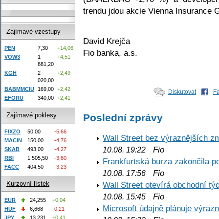
trendu jdou akcie Vienna Insurance
Zajímavé vzestupy
David Krejča
PEN
7,30
+14,06
Fio banka, a.s.
VOW3
1
+4,51
881,20
KGH
2
+2,49
020,00
BABMMCIU
169,00
+2,42
Diskutovat
F
EFORU
340,00
+2,41
Zajímavé poklesy
Poslední zprávy
FIXZO
50,00
-5,66
Wall Street bez výraznějších z
MACIN
150,00
-4,76
Fio
10.08. 19:22
SKAB
493,00
-4,27
RBI
1 505,50
-3,80
Frankfurtská burza zakončila p
FACC
404,50
-3,23
Fio
10.08. 17:56
Wall Street otevírá obchodní t
Kurzovní lístek
Fio
10.08. 15:45
EUR
24,255
+0,04
Microsoft údajně plánuje výrazn
HUF
6,668
-0,21
JPY
13,231
+0,41