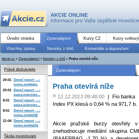
AKCIE ONLINE
informace pro Vaše úspěšné investice
Úvodní stránka
Zpravodajství
Kurzy CZ
Kurzy světový
Všechny zprávy
Novinky z trhů
Komentáře a doporučení
Akcie.cz
»
Zpravodajství
»
Novinky z trhů
»
Praha otevírá níže
Právě diskutujete
Zpravodajství
20:01
Denní report -...:
Praha otevírá níže
notes.io/e6gbc
20:01
Denní report -...:
paiza.io/projec...
12.12.2013 09:46:00
|
Fio banka
8:51
Denní report -...:
Index PX klesá o 0,64 % na 971,7 b.
paiza.io/projec...
8:51
Denní report -...:
notes.io/e6d3E
21:04
Denní report -...:
Akcie pražské burzy otevřely v 
notes.io/e6aQb
znehodnocuje mediální skupina C
Škola investování
(BAAERBAG -1,70 %) a developer