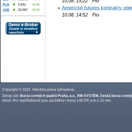
Fio
10.08. 15:22
PLN
5,641
+0,08
Americké futures kontrakty odep
USD
20,997
+0,19
Fio
10.08. 14:52
Copyright © 2025. Všechna práva vyhrazena.
Zdroje dat:
Burza cenných papírů Praha, a.s.
,
RM-SYSTÉM, česká burza cennýc
minut. Pro nepřihlášené jsou zpožděny i kurzy z BCPP, a to o 15 min.