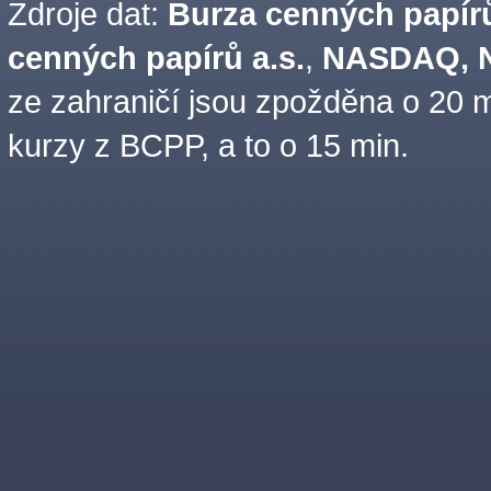
Zdroje dat:
Burza cenných papírů
cenných papírů a.s.
,
NASDAQ, N
ze zahraničí jsou zpožděna o 20 m
kurzy z BCPP, a to o 15 min.