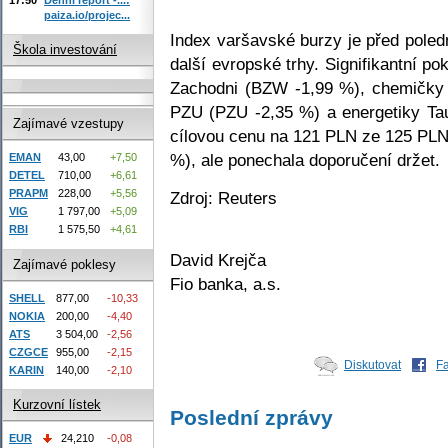
paiza.io/projec...
Index varšavské burzy je před pole
Škola investování
další evropské trhy. Signifikantní p
Zachodni (BZW -1,99 %), chemičky 
PZU (PZU -2,35 %) a energetiky Ta
Zajímavé vzestupy
cílovou cenu na 121 PLN ze 125 PL
%), ale ponechala doporučení držet.
EMAN
43,00
+7,50
DETEL
710,00
+6,61
PRAPM
228,00
+5,56
Zdroj: Reuters
VIG
1 797,00
+5,09
RBI
1 575,50
+4,61
David Krejča
Zajímavé poklesy
Fio banka, a.s.
SHELL
877,00
-10,33
NOKIA
200,00
-4,40
ATS
3 504,00
-2,56
CZGCE
955,00
-2,15
Diskutovat
F
KARIN
140,00
-2,10
Kurzovní lístek
Poslední zprávy
EUR
24,210
-0,08