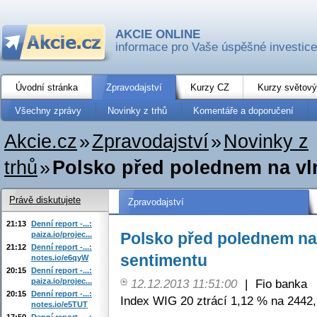
AKCIE ONLINE
informace pro Vaše úspěšné investice
Úvodní stránka
Zpravodajství
Kurzy CZ
Kurzy světový
Všechny zprávy
Novinky z trhů
Komentáře a doporučení
Akcie.cz
»
Zpravodajství
»
Novinky z
trhů
»
Polsko před polednem na vl
Právě diskutujete
Zpravodajství
21:13
Denní report -...:
Polsko před polednem na
paiza.io/projec...
21:12
Denní report -...:
sentimentu
notes.io/e6qyW
20:15
Denní report -...:
paiza.io/projec...
12.12.2013 11:51:00
|
Fio banka
20:15
Denní report -...:
Index WIG 20 ztrácí 1,12 % na 2442,
notes.io/e5TUT
17:50
Denní report -...: