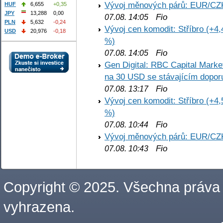
Vývoj měnových párů: EUR/CZ
HUF
6,655
+0,35
JPY
13,288
0,00
Fio
07.08. 14:05
PLN
5,632
-0,24
Vývoj cen komodit: Stříbro (+4,
USD
20,976
-0,18
%)
Fio
07.08. 14:05
Gen Digital: RBC Capital Marke
na 30 USD se stávajícím dopo
Fio
07.08. 13:17
Vývoj cen komodit: Stříbro (+4,
%)
Fio
07.08. 10:44
Vývoj měnových párů: EUR/CZ
Fio
07.08. 10:43
Copyright © 2025. Všechna práva
vyhrazena.