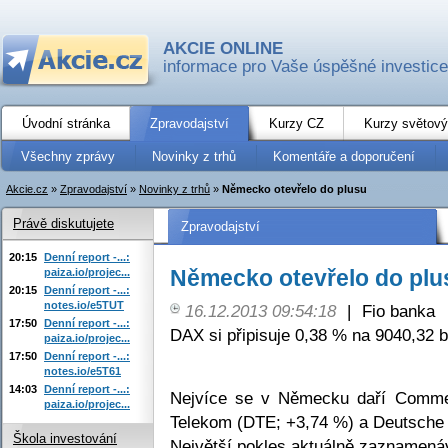
AKCIE ONLINE
informace pro Vaše úspěšné investice
Úvodní stránka
Zpravodajství
Kurzy CZ
Kurzy světový
Všechny zprávy
Novinky z trhů
Komentáře a doporučení
Akcie.cz
»
Zpravodajství
»
Novinky z trhů
»
Německo otevřelo do plusu
Právě diskutujete
Zpravodajství
20:15
Denní report -...:
Německo otevřelo do plu
paiza.io/projec...
20:15
Denní report -...:
notes.io/e5TUT
16.12.2013 09:54:18
|
Fio banka
17:50
Denní report -...:
DAX si připisuje 0,38 % na 9040,32 b
paiza.io/projec...
17:50
Denní report -...:
notes.io/e5T61
14:03
Denní report -...:
Nejvíce se v Německu daří Comme
paiza.io/projec...
Telekom (DTE; +3,74 %) a Deutsche 
Škola investování
Největší pokles aktuálně zaznamená