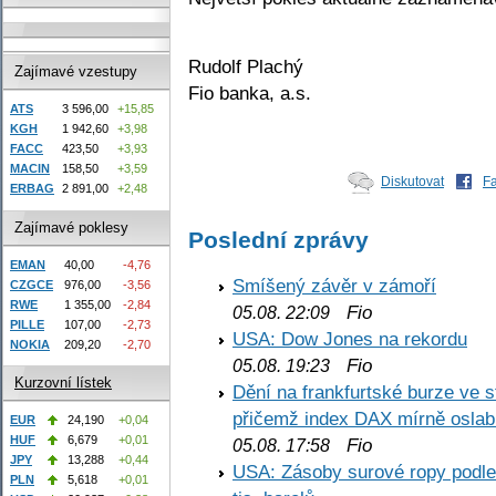
Rudolf Plachý
Zajímavé vzestupy
Fio banka, a.s.
ATS
3 596,00
+15,85
KGH
1 942,60
+3,98
FACC
423,50
+3,93
MACIN
158,50
+3,59
Diskutovat
F
ERBAG
2 891,00
+2,48
Zajímavé poklesy
Poslední zprávy
EMAN
40,00
-4,76
Smíšený závěr v zámoří
CZGCE
976,00
-3,56
RWE
1 355,00
-2,84
Fio
05.08. 22:09
PILLE
107,00
-2,73
USA: Dow Jones na rekordu
NOKIA
209,20
-2,70
Fio
05.08. 19:23
Kurzovní lístek
Dění na frankfurtské burze ve s
přičemž index DAX mírně oslabi
EUR
24,190
+0,04
HUF
6,679
+0,01
Fio
05.08. 17:58
JPY
13,288
+0,44
USA: Zásoby surové ropy podle 
PLN
5,618
+0,01