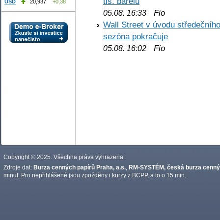
tis. barelů
USD
20,937
+0,38
Fio
05.08. 16:33
Wall Street v úvodu středečníh
sezóna pokračuje
Fio
05.08. 16:02
Copyright © 2025. Všechna práva vyhrazena.
Zdroje dat:
Burza cenných papírů Praha, a.s.
,
RM-SYSTÉM, česká burza cennýc
minut. Pro nepřihlášené jsou zpožděny i kurzy z BCPP, a to o 15 min.