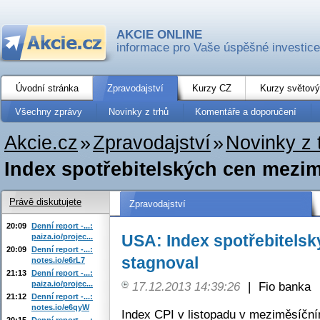
AKCIE ONLINE
informace pro Vaše úspěšné investice
Úvodní stránka
Zpravodajství
Kurzy CZ
Kurzy světový
Všechny zprávy
Novinky z trhů
Komentáře a doporučení
Akcie.cz
»
Zpravodajství
»
Novinky z 
Index spotřebitelských cen mezi
Právě diskutujete
Zpravodajství
20:09
Denní report -...:
USA: Index spotřebitels
paiza.io/projec...
20:09
Denní report -...:
stagnoval
notes.io/e6rL7
21:13
Denní report -...:
paiza.io/projec...
17.12.2013 14:39:26
|
Fio banka
21:12
Denní report -...:
notes.io/e6qyW
Index CPI v listopadu v meziměsíční
20:15
Denní report -...: