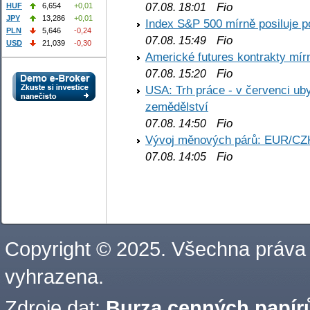
Fio
07.08. 18:01
HUF
6,654
+0,01
JPY
13,286
+0,01
Index S&P 500 mírně posiluje p
PLN
5,646
-0,24
Fio
07.08. 15:49
USD
21,039
-0,30
Americké futures kontrakty mírn
Fio
07.08. 15:20
USA: Trh práce - v červenci ub
zemědělství
Fio
07.08. 14:50
Vývoj měnových párů: EUR/CZ
Fio
07.08. 14:05
Copyright © 2025. Všechna práva
vyhrazena.
Zdroje dat:
Burza cenných papírů