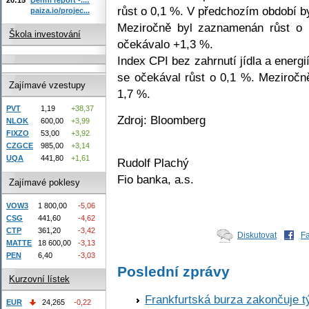
růst o 0,1 %. V předchozím období b
paiza.io/projec...
Meziročně byl zaznamenán růst o
Škola investování
očekávalo +1,3 %.
Index CPI bez zahrnutí jídla a energ
se očekával růst o 0,1 %. Meziročn
Zajímavé vzestupy
1,7 %.
PVT
1,19
+38,37
Zdroj: Bloomberg
NLOK
600,00
+3,99
FIXZO
53,00
+3,92
CZGCE
985,00
+3,14
UQA
441,80
+1,61
Rudolf Plachý
Fio banka, a.s.
Zajímavé poklesy
VOW3
1 800,00
-5,06
CSG
441,60
-4,62
CTP
361,20
-3,42
Diskutovat
F
MATTE
18 600,00
-3,13
PEN
6,40
-3,03
Poslední zprávy
Kurzovní lístek
Frankfurtská burza zakončuje 
EUR
24,265
-0,22