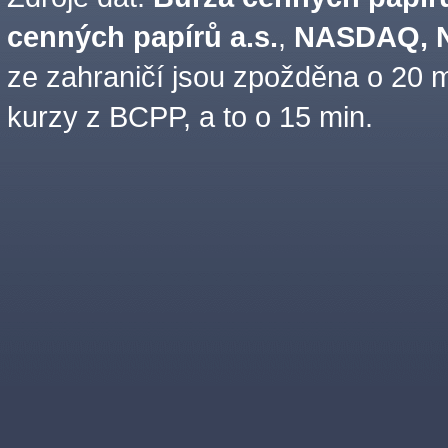
cenných papírů a.s.
,
NASDAQ, N
ze zahraničí jsou zpožděna o 20 m
kurzy z BCPP, a to o 15 min.