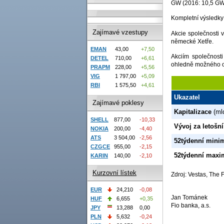
GW (2016: 10,5 GW
Kompletní výsledky 
Zajímavé vzestupy
Akcie společnosti 
německé Xetře.
EMAN
43,00
+7,50
Akciím společnost
DETEL
710,00
+6,61
ohledně možného om
PRAPM
228,00
+5,56
VIG
1 797,00
+5,09
RBI
1 575,50
+4,61
Ukazatel
Zajímavé poklesy
Kapitalizace
(ml
SHELL
877,00
-10,33
Vývoj za letošní
NOKIA
200,00
-4,40
ATS
3 504,00
-2,56
52týdenní min
CZGCE
955,00
-2,15
52týdenní max
KARIN
140,00
-2,10
Kurzovní lístek
Zdroj: Vestas, The 
EUR
24,210
-0,08
Jan Tománek
HUF
6,655
+0,35
Fio banka, a.s.
JPY
13,288
0,00
PLN
5,632
-0,24