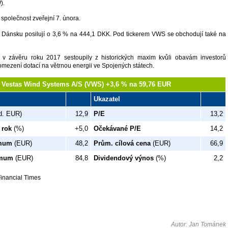
).
společnost zveřejní 7. února.
v Dánsku posilují o 3,6 % na 444,1 DKK. Pod tickerem VWS se obchodují také na
i v závěru roku 2017 sestoupily z historických maxim kvůli obavám investorů
ezení dotací na větrnou energii ve Spojených státech.
Vestas Wind Systems A/S (VWS) +3,6 % na 59,76 EUR
Ukazatel
d. EUR)
12,9
P/E
13,2
 rok
(%)
+5,0
Očekávané P/E
14,2
imum
(EUR)
48,2
Prům. cílová cena
(EUR)
66,9
imum
(EUR)
84,8
Dividendový výnos
(%)
2,2
Financial Times
Autor: Jan Tománek