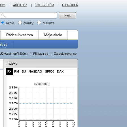
NDY
|
AKCIE.CZ
|
RM-SYSTÉM
|
E-BROKER
akcie
články
diskuze
Rádce investora
Moje akcie
alýzy
Uživatel nepřihlášen
|
Přihlásit se
|
Zaregistrovat se
Indexy
PX
RM
DJ
NASDAQ
SP500
DAX
07.08.2026