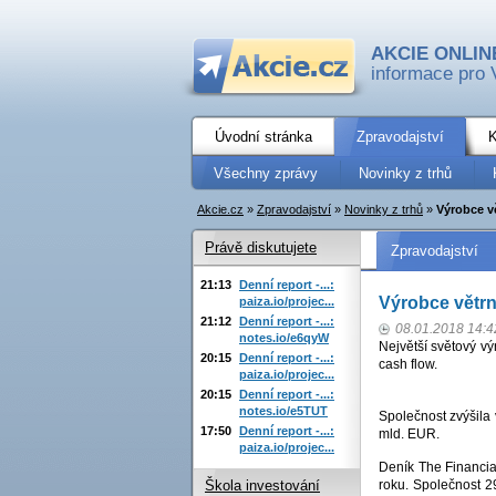
AKCIE ONLIN
informace pro 
Úvodní stránka
Zpravodajství
K
Všechny zprávy
Novinky z trhů
Akcie.cz
»
Zpravodajství
»
Novinky z trhů
»
Výrobce vě
Právě diskutujete
Zpravodajství
21:13
Denní report -...:
Výrobce větrn
paiza.io/projec...
21:12
Denní report -...:
08.01.2018 14:4
notes.io/e6qyW
Největší světový v
20:15
Denní report -...:
cash flow.
paiza.io/projec...
20:15
Denní report -...:
notes.io/e5TUT
Společnost zvýšila
17:50
Denní report -...:
mld. EUR.
paiza.io/projec...
Deník The Financial
roku. Společnost 2
Škola investování