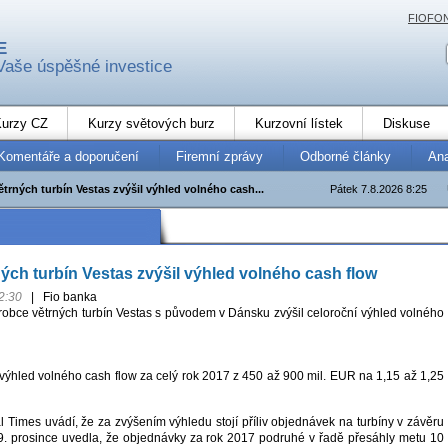
FIOFO
E
Vaše úspěšné investice
urzy CZ
Kurzy světových burz
Kurzovní lístek
Diskuse
Komentáře a doporučení
Firemní zprávy
Odborné články
An
trných turbín Vestas zvýšil výhled volného cash...
Pátek 7.8.2026 8:25
ých turbín Vestas zvýšil výhled volného cash flow
2:30
|
Fio banka
ýrobce větrných turbín Vestas s původem v Dánsku zvýšil celoroční výhled volného
 výhled volného cash flow za celý rok 2017 z 450 až 900 mil. EUR na 1,15 až 1,25
 Times uvádí, že za zvýšením výhledu stojí příliv objednávek na turbíny v závěru
9. prosince uvedla, že objednávky za rok 2017 podruhé v řadě přesáhly metu 10