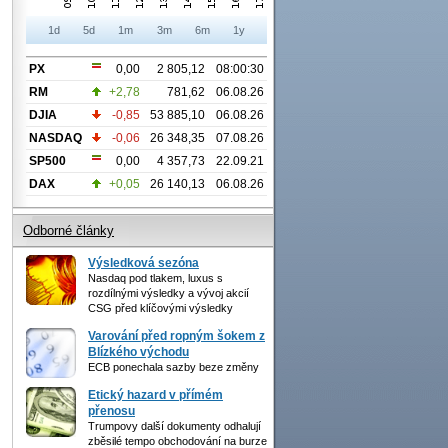
1d
5d
1m
3m
6m
1y
PX
0,00
2 805,12
08:00:30
RM
+2,78
781,62
06.08.26
DJIA
-0,85
53 885,10
06.08.26
NASDAQ
-0,06
26 348,35
07.08.26
SP500
0,00
4 357,73
22.09.21
DAX
+0,05
26 140,13
06.08.26
Odborné články
Výsledková sezóna
Nasdaq pod tlakem, luxus s
rozdílnými výsledky a vývoj akcií
CSG před klíčovými výsledky
Varování před ropným šokem z
Blízkého východu
ECB ponechala sazby beze změny
Etický hazard v přímém
přenosu
Trumpovy další dokumenty odhalují
zběsilé tempo obchodování na burze