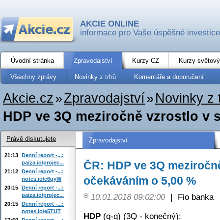
AKCIE ONLINE
informace pro Vaše úspěšné investice
Úvodní stránka
Zpravodajství
Kurzy CZ
Kurzy světový
Všechny zprávy
Novinky z trhů
Komentáře a doporučení
Akcie.cz
»
Zpravodajství
»
Novinky z 
HDP ve 3Q meziročně vzrostlo v s
Právě diskutujete
Zpravodajství
21:13
Denní report -...:
ČR: HDP ve 3Q meziročně
paiza.io/projec...
21:12
Denní report -...:
očekáváním o 5,00 %
notes.io/e6qyW
20:15
Denní report -...:
paiza.io/projec...
10.01.2018 09:02:00
|
Fio banka
20:15
Denní report -...:
notes.io/e5TUT
HDP
(q-q) (3Q - konečný):
17:50
Denní report -...: