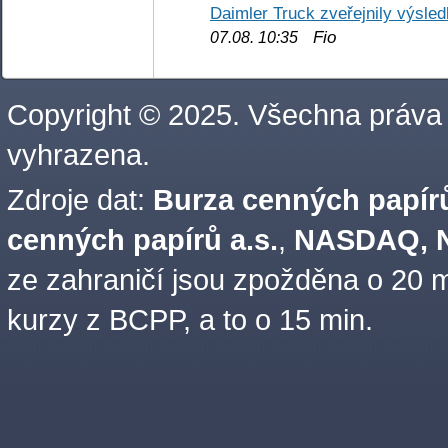
Daimler Truck zveřejnily výsle
Fio
07.08. 10:35
Copyright © 2025. Všechna práva
vyhrazena.
Zdroje dat:
Burza cenných papírů
cenných papírů a.s.
,
NASDAQ, N
ze zahraničí jsou zpožděna o 20 m
kurzy z BCPP, a to o 15 min.