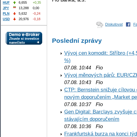
HUF
6,655
+0,35
JPY
13,288
0,00
PLN
5,632
-0,24
USD
20,976
-0,18
Diskutovat
F
Poslední zprávy
Vývoj cen komodit: Stříbro (+4,
%)
Fio
07.08. 10:44
Vývoj měnových párů: EUR/CZ
Fio
07.08. 10:43
CTP: Bernstein snižuje cílovo
novým doporučením „Market pe
Fio
07.08. 10:37
Gen Digital: Barclays zvyšuje
stávajícím doporučením
Fio
07.08. 10:36
Frankfurtská burza na konci týd