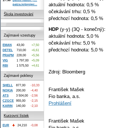
aktuální hodnota: 0,5 %
paiza.io/projec...
očekávání trhu: 0,5 %
Škola investování
předchozí hodnota: 0,5 %
HDP
(y-y) (3Q - konečný):
aktuální hodnota: 5,0 %
Zajímavé vzestupy
očekávání trhu: 5,0 %
EMAN
43,00
+7,50
předchozí hodnota: 5,0 %
DETEL
710,00
+6,61
PRAPM
228,00
+5,56
VIG
1 797,00
+5,09
RBI
1 575,50
+4,61
Zdroj: Bloomberg
Zajímavé poklesy
SHELL
877,00
-10,33
František Mašek
NOKIA
200,00
-4,40
Fio banka, a.s.
ATS
3 504,00
-2,56
CZGCE
955,00
-2,15
Prohlášení
KARIN
140,00
-2,10
Kurzovní lístek
František Mašek
EUR
24,210
-0,08
Fio banka, a.s.