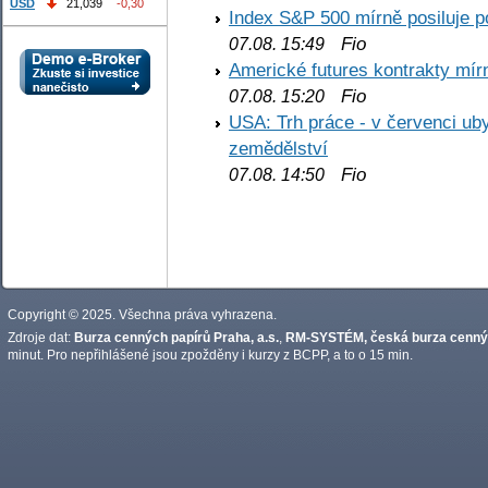
USD
21,039
-0,30
Index S&P 500 mírně posiluje p
Fio
07.08. 15:49
Americké futures kontrakty mírn
Fio
07.08. 15:20
USA: Trh práce - v červenci ub
zemědělství
Fio
07.08. 14:50
Copyright © 2025. Všechna práva vyhrazena.
Zdroje dat:
Burza cenných papírů Praha, a.s.
,
RM-SYSTÉM, česká burza cennýc
minut. Pro nepřihlášené jsou zpožděny i kurzy z BCPP, a to o 15 min.