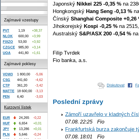
Japonský
Nikkei 225
-0,35 %
na 238
Hongkongský
Hang Seng
-0,13 %
na
Čínský
Shanghai Composite
+0,26
Zajímavé vzestupy
Jihokorejský
Kospi
-0,25 %
na 2515,
PVT
1,19
+38,37
Australský
S&P/ASX 200
-0,54 %
na 
NLOK
600,00
+3,99
FIXZO
53,00
+3,92
CZGCE
985,00
+3,14
Filip Tvrdek
UQA
441,80
+1,61
Fio banka, a.s.
Zajímavé poklesy
VOW3
1 800,00
-5,06
CSG
441,60
-4,62
Diskutovat
F
CTP
361,20
-3,42
MATTE
18 600,00
-3,13
PEN
6,40
-3,03
Poslední zprávy
Kurzovní lístek
Zámoří uzavřelo v kladných č
EUR
24,265
-0,22
Fio
07.08. 22:25
HUF
6,654
+0,01
Frankfurtská burza zakončuje 
JPY
13,286
+0,01
PLN
5,646
-0,24
Fio
07.08. 18:01