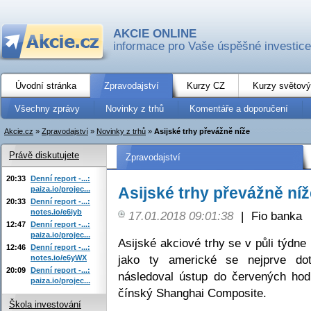
AKCIE ONLINE
informace pro Vaše úspěšné investice
Úvodní stránka
Zpravodajství
Kurzy CZ
Kurzy světový
Všechny zprávy
Novinky z trhů
Komentáře a doporučení
Akcie.cz
»
Zpravodajství
»
Novinky z trhů
»
Asijské trhy převážně níže
Právě diskutujete
Zpravodajství
20:33
Denní report -...:
Asijské trhy převážně níž
paiza.io/projec...
20:33
Denní report -...:
notes.io/e6iyb
17.01.2018 09:01:38
|
Fio banka
12:47
Denní report -...:
paiza.io/projec...
Asijské akciové trhy se v půli týdn
12:46
Denní report -...:
jako ty americké se nejprve do
notes.io/e6yWX
20:09
Denní report -...:
následoval ústup do červených hod
paiza.io/projec...
čínský Shanghai Composite.
Škola investování