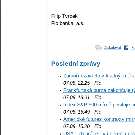
Filip Tvrdek
Fio banka, a.s.
Diskutovat
F
Poslední zprávy
Zámoří uzavřelo v kladných č
Fio
07.08. 22:25
Frankfurtská burza zakončuje 
Fio
07.08. 18:01
Index S&P 500 mírně posiluje p
Fio
07.08. 15:49
Americké futures kontrakty mírn
Fio
07.08. 15:20
USA: Trh práce - v červenci ub