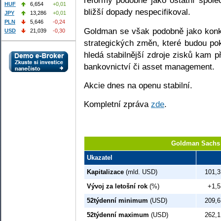
reformy podobně jako ostatní spol
HUF
6,654
+0,01
bližší dopady nespecifikoval.
JPY
13,286
+0,01
PLN
5,646
-0,24
Goldman se však podobně jako konk
USD
21,039
-0,30
strategických změn, které budou pok
hledá stabilnější zdroje zisků kam p
bankovnictví či asset management.
Akcie dnes na openu stabilní.
Kompletní zpráva
zde
.
Goldman Sachs 
Ukazatel
Kapitalizace
(mld. USD)
101,3
Vývoj za letošní rok
(%)
+1,5
52týdenní minimum
(USD)
209,6
52týdenní maximum
(USD)
262,1