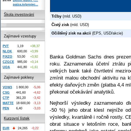
paiza.io/projec...
Škola investování
Tržby
(mld. USD)
Čistý zisk
(mld. USD)
Očištěný zisk na akcii
(EPS, USD/akcie)
Zajímavé vzestupy
PVT
1,19
+38,37
NLOK
600,00
+3,99
Banka Goldman Sachs dnes prezent
FIXZO
53,00
+3,92
CZGCE
985,00
+3,14
roku. Zaznamenala účetní ztrátu p
UQA
441,80
+1,61
velkých bank také čtvrtletní meziro
zmínit malou obchodní aktivitu na 
Zajímavé poklesy
efekty daňových změn (platba 4,4 ml
VOW3
1 800,00
-5,06
překonal očekávání analytiků.
CSG
441,60
-4,62
CTP
361,20
-3,42
Nejhorší výsledky zaznamenalo dl
MATTE
18 600,00
-3,13
PEN
6,40
-3,03
-50 %) jeho obrat klesl nejníže od
výsledky, kvartálně i ročně rostly.
Kurzovní lístek
obrat situace v letošním roce, ban
EUR
24,265
-0,22