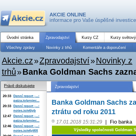
AKCIE ONLINE
informace pro Vaše úspěšné investice
Úvodní stránka
Zpravodajství
Kurzy CZ
Kurzy světový
Všechny zprávy
Novinky z trhů
Komentáře a doporučení
Akcie.cz
»
Zpravodajství
»
Novinky z
trhů
»
Banka Goldman Sachs zazname
Právě diskutujete
Zpravodajství
20:33
Denní report -...:
Banka Goldman Sachs za
paiza.io/projec...
20:33
Denní report -...:
ztrátu od roku 2011
notes.io/e6iyb
12:47
Denní report -...:
paiza.io/projec...
17.01.2018 15:31:29
|
Fio banka
12:46
Denní report -...:
Výsledky společnosti Goldman S
notes.io/e6yWX
20:09
Denní report -...: