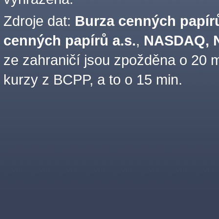
Zdroje dat:
Burza cenných papírů
cenných papírů a.s.
,
NASDAQ, N
ze zahraničí jsou zpožděna o 20 m
kurzy z BCPP, a to o 15 min.