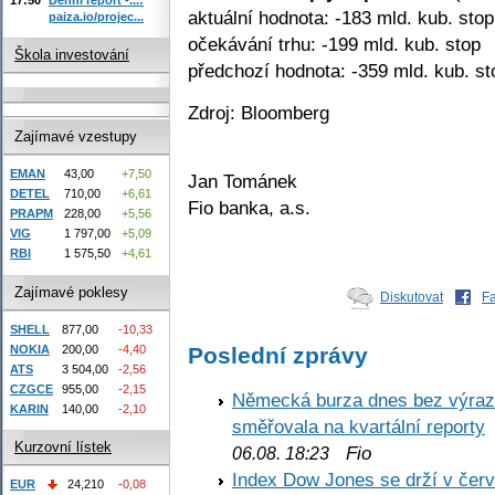
aktuální hodnota: -183 mld. kub. stop
paiza.io/projec...
očekávání trhu: -199 mld. kub. stop
Škola investování
předchozí hodnota: -359 mld. kub. st
Zdroj: Bloomberg
Zajímavé vzestupy
EMAN
43,00
+7,50
Jan Tománek
DETEL
710,00
+6,61
Fio banka, a.s.
PRAPM
228,00
+5,56
VIG
1 797,00
+5,09
RBI
1 575,50
+4,61
Zajímavé poklesy
Diskutovat
F
SHELL
877,00
-10,33
Poslední zprávy
NOKIA
200,00
-4,40
ATS
3 504,00
-2,56
CZGCE
955,00
-2,15
Německá burza dnes bez výrazn
KARIN
140,00
-2,10
směřovala na kvartální reporty
Kurzovní lístek
Fio
06.08. 18:23
Index Dow Jones se drží v čer
EUR
24,210
-0,08