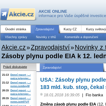
AKCIE ONLINE
informace pro Vaše úspěšné investice
Úvodní stránka
Zpravodajství
Kurzy CZ
Kurzy světový
Všechny zprávy
Novinky z trhů
Komentáře a doporučení
Akcie.cz
»
Zpravodajství
»
Novinky z 
Zásoby plynu podle EIA k 12. lednu
Právě diskutujete
Zpravodajství
21:13
Denní report -...:
USA: Zásoby plynu podle 
paiza.io/projec...
21:12
Denní report -...:
183 mld. kub. stop, čekal
notes.io/e6qyW
20:15
Denní report -...:
paiza.io/projec...
18.01.2018 16:39:05
|
Fio banka
20:15
Denní report -...:
notes.io/e5TUT
Změna zásob plynu podle EIA
(12. 
17:50
Denní report -...: