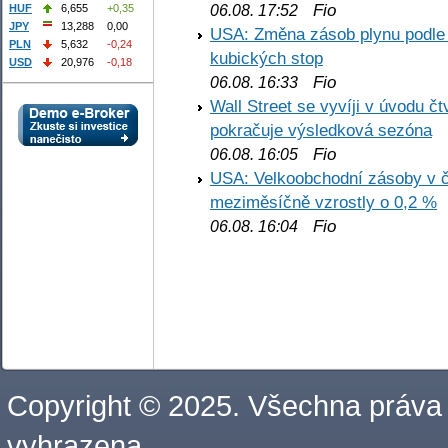
Fio
06.08. 17:52
HUF
6,655
+0,35
JPY
13,288
0,00
USA: Změna zásob plynu podle E
PLN
5,632
-0,24
kubických stop
USD
20,976
-0,18
Fio
06.08. 16:33
Wall Street se vyvíji v úvodu 
pokračuje výsledková sezóna
Fio
06.08. 16:05
USA: Velkoobchodní zásoby v č
meziměsíčně vzrostly o 0,2 %
Fio
06.08. 16:04
Copyright © 2025. Všechna práva
vyhrazena.