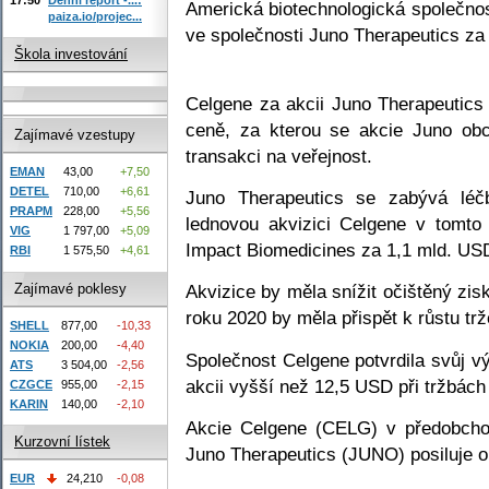
Americká biotechnologická společno
paiza.io/projec...
ve společnosti Juno Therapeutics za
Škola investování
Celgene za akcii Juno Therapeutics
ceně, za kterou se akcie Juno ob
Zajímavé vzestupy
transakci na veřejnost.
EMAN
43,00
+7,50
DETEL
710,00
+6,61
Juno Therapeutics se zabývá léč
PRAPM
228,00
+5,56
lednovou akvizici Celgene v tomto 
VIG
1 797,00
+5,09
Impact Biomedicines za 1,1 mld. US
RBI
1 575,50
+4,61
Zajímavé poklesy
Akvizice by měla snížit očištěný zis
roku 2020 by měla přispět k růstu trž
SHELL
877,00
-10,33
NOKIA
200,00
-4,40
Společnost Celgene potvrdila svůj v
ATS
3 504,00
-2,56
akcii vyšší než 12,5 USD při tržbác
CZGCE
955,00
-2,15
KARIN
140,00
-2,10
Akcie Celgene (CELG) v předobcho
Kurzovní lístek
Juno Therapeutics (JUNO) posiluje 
EUR
24,210
-0,08