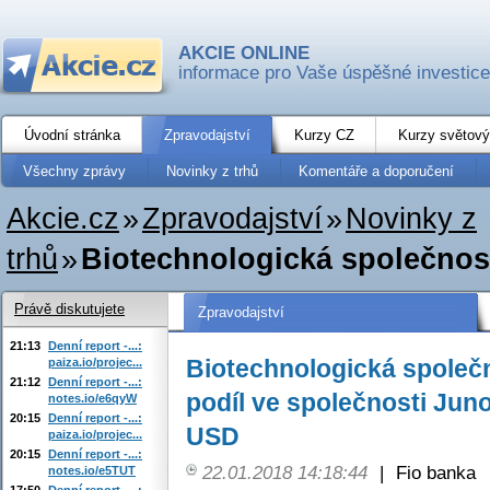
AKCIE ONLINE
informace pro Vaše úspěšné investice
Úvodní stránka
Zpravodajství
Kurzy CZ
Kurzy světový
Všechny zprávy
Novinky z trhů
Komentáře a doporučení
Akcie.cz
»
Zpravodajství
»
Novinky z
trhů
»
Biotechnologická společnost
Právě diskutujete
Zpravodajství
21:13
Denní report -...:
Biotechnologická společ
paiza.io/projec...
21:12
Denní report -...:
podíl ve společnosti Juno
notes.io/e6qyW
20:15
Denní report -...:
USD
paiza.io/projec...
20:15
Denní report -...:
22.01.2018 14:18:44
|
Fio banka
notes.io/e5TUT
17:50
Denní report -...: