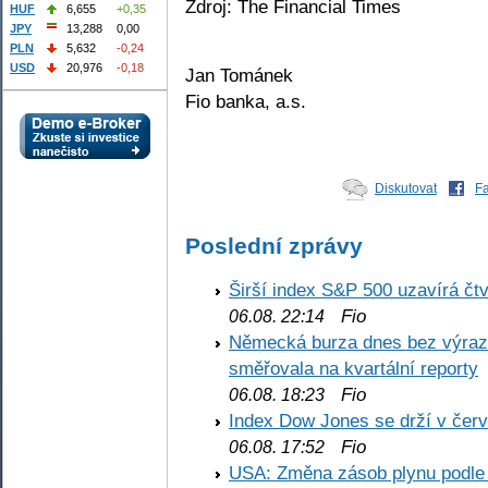
Zdroj: The Financial Times
HUF
6,655
+0,35
JPY
13,288
0,00
PLN
5,632
-0,24
USD
20,976
-0,18
Jan Tománek
Fio banka, a.s.
Diskutovat
F
Poslední zprávy
Širší index S&P 500 uzavírá čt
Fio
06.08. 22:14
Německá burza dnes bez výrazn
směřovala na kvartální reporty
Fio
06.08. 18:23
Index Dow Jones se drží v čer
Fio
06.08. 17:52
USA: Změna zásob plynu podle E