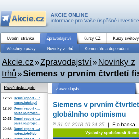
AKCIE ONLINE
informace pro Vaše úspěšné investice
Úvodní stránka
Zpravodajství
Kurzy CZ
Kurzy světový
Všechny zprávy
Novinky z trhů
Komentáře a doporučení
Akcie.cz
»
Zpravodajství
»
Novinky z
trhů
»
Siemens v prvním čtvrtletí fis
Právě diskutujete
Zpravodajství
12:58
Denní report -...:
Siemens v prvním čtvrtletí
notes.io/e6ay9
12:58
Denní report -...:
globálního optimismu
paiza.io/projec...
20:33
Denní report -...:
paiza.io/projec...
31.01.2018 10:24:25
|
Fio banka
20:33
Denní report -...:
Výsledky společnosti Siem
notes.io/e6iyb
12:47
Denní report -...: