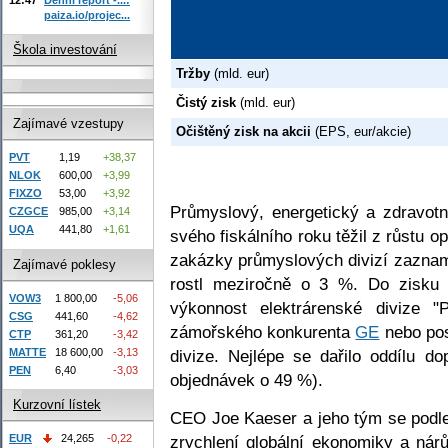
paiza.io/projec...
Škola investování
Tržby
(mld. eur)
Čistý zisk
(mld. eur)
Zajímavé vzestupy
Očištěný zisk na akcii
(EPS, eur/akcie)
PVT
1,19
+38,37
NLOK
600,00
+3,99
FIXZO
53,00
+3,92
Průmyslový, energetický a zdravot
CZGCE
985,00
+3,14
UQA
441,80
+1,61
svého fiskálního roku těžil z růstu 
zakázky průmyslových divizí zaznam
Zajímavé poklesy
rostl meziročně o 3 %. Do zisku 
VOW3
1 800,00
-5,06
výkonnost elektrárenské divize
CSG
441,60
-4,62
zámořského konkurenta
GE
nebo pos
CTP
361,20
-3,42
MATTE
18 600,00
-3,13
divize. Nejlépe se dařilo oddílu do
PEN
6,40
-3,03
objednávek o 49 %).
Kurzovní lístek
CEO Joe Kaeser a jeho tým se podle
EUR
24,265
-0,22
zrychlení globální ekonomiky a nár