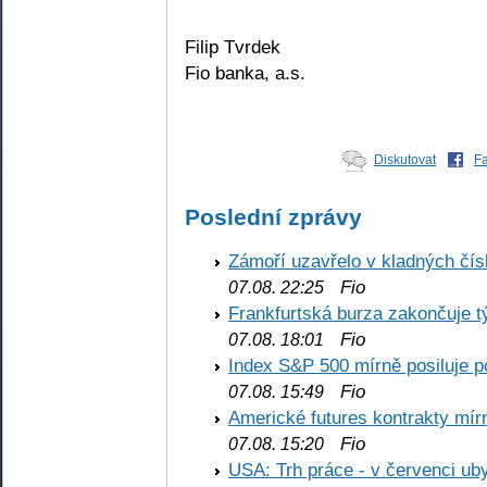
Filip Tvrdek
Fio banka, a.s.
Diskutovat
F
Poslední zprávy
Zámoří uzavřelo v kladných č
Fio
07.08. 22:25
Frankfurtská burza zakončuje 
Fio
07.08. 18:01
Index S&P 500 mírně posiluje p
Fio
07.08. 15:49
Americké futures kontrakty mírn
Fio
07.08. 15:20
USA: Trh práce - v červenci ub