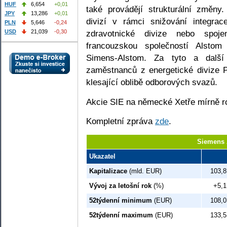
HUF
6,654
+0,01
také provádějí strukturální změny.
JPY
13,286
+0,01
divizí v rámci snižování integrac
PLN
5,646
-0,24
USD
21,039
-0,30
zdravotnické divize nebo spoje
francouzskou společností Alstom
Simens-Alstom. Za tyto a další
zaměstnanců z energetické divize 
klesající oblibě odborových svazů.
Akcie SIE na německé Xetře mírně r
Kompletní zpráva
zde
.
Siemens 
Ukazatel
Kapitalizace
(mld. EUR)
103,8
Vývoj za letošní rok
(%)
+5,1
52týdenní minimum
(EUR)
108,0
52týdenní maximum
(EUR)
133,5